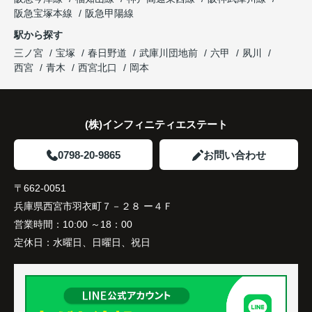
阪急宝塚本線
阪急甲陽線
「通勤にも通学にも便利な環境ですね。」
駅から探す
三ノ宮
宝塚
春日野道
武庫川団地前
六甲
夙川
と大変喜ばれ、この住まいを選ばれました。
西宮
青木
西宮北口
岡本
住み替え後は家族それぞれの通勤・通学時間が短く
なり、夕食を一緒に囲める日が増えました。
(株)インフィニティエステート
家族全員にとって、将来を見据えた良い選択だった
と感じています。
0798-20-9865
お問い合わせ
〒662-0051
兵庫県西宮市羽衣町７－２８ ー４Ｆ
営業時間：
10:00 ～18：00
定休日：
水曜日、日曜日、祝日