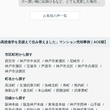
ガーデンズ、医療機関や買い物施設など、将来も安
ズへ買い物に出掛けるなど、とても充実した毎日を
インフィニティエステートさんへ相談すると、収益
心して暮らせる住環境を詳しく紹介していただきま
過ごしていました。
ビルとしての資産価値や収支状況を丁寧に分析し、
した。
投資家向けの販売方法をご提案いただきました。
お客様の声一覧
年月が経ち、子どもが高校進学を意識する年齢にな
購入されたご家族は、
ると、
賃貸借契約や修繕履歴なども分かりやすく整理して
くださり、安心して販売活動を進めることができま
「子育てにも便利で、とても住みやすそうです
「通学時間や家族の生活リズムを考えた住まいを選
した。
ね。」
びたい。」
の高校進学を見据えて住み替えました」マンション売却事例｜ACE様】
購入された法人様は、
と喜ばれ、ご契約となりました。
と夫婦で話し合うようになりました。
市区町村から探す
「立地も良く、長期保有したい物件です。」
住み替え後は掃除の時間も短くなり、夫婦で外出や
インフィニティエステートさんへ相談すると、
西宮市
神戸市中央区
神戸市東灘区
尼崎市
趣味を楽しむ時間が増えました。
「レ・ジェイド西宮北口」の査定だけでなく、新居
神戸市灘区
宝塚市
芦屋市
神戸市北区
神戸市兵庫区
と話され、このビルを大切に運営してくださること
購入とのタイミングや資金計画についても丁寧に説
神戸市須磨区
になりました。
これからの暮らしを前向きに考えられるようにな
明してくださいました。
町名から探す
り、住み替えを決断して本当に良かったと思ってい
長年守ってきた資産を安心して引き継ぐことがで
ます。
販売活動では、西宮北口駅へのアクセス、阪急西宮
高須町
生瀬武庫川町
魚崎北町
寿町
熊内町
き、家族全員が納得できる売却となりました。
ガーデンズ、教育施設、商業施設など、このエリア
御影山手
森北町
本山南町
西難波町
武庫豊町
ならではの魅力を分かりやすく紹介してくださいま
沿線から探す
した。
阪神本線
阪急神戸本線
東海道本線
神戸市西神・山手線
阪急今津線
福知山線
神戸高速東西線
阪神武庫川線
購入されたご家族は、