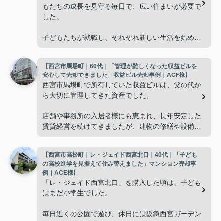
もたちの成長を見守る毎日で、広い住まいが必要で
した。
子どもたちが就職し、それぞれ新しい生活を始める
と、夫婦二人だけの生活になりました。
【西宮市馬場町｜60代｜「管理が難しくなった収益ビルを
使わない部屋が増え、
安心して売却できました」収益ビル売却事例｜ACF様】
西宮市馬場町で所有していた収益ビルは、父の代か
「今の私たちには少し広すぎるね。」
ら大切に管理してきた資産でした。
と話すことが多くなりました。
店舗や事務所の入居者様にも恵まれ、長年安定した
賃貸経営を続けてきましたが、建物の修繕や設備更
掃除や管理の負担も考え、夫婦二人にちょうど良い
新など、管理の負担が年々大きくなってきました。
広さの住まいへ住み替えることを決めました。
【西宮市高松町｜レ・ジェイド西宮北口｜40代｜「子ども
子どもたちはそれぞれ別の仕事に就いており、
インフィニティエステートさんへ相談すると、「パ
の高校進学を見据えて住み替えました」マンション売却事
ークナード西宮北口」の査定だけでなく、住み替え
例｜ACE様】
「将来、このビルの管理を任せるのは難しいかもし
先とのスケジュールや資金計画まで丁寧にサポート
「レ・ジェイド西宮北口」を購入した頃は、子ども
れない。」
してくださいました。
はまだ小学生でした。
と家族で話し合うようになりました。
販売活動では、西宮北口駅へのアクセス、阪急西宮
毎日近くの公園で遊び、休日には阪急西宮ガーデン