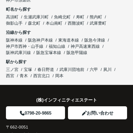
神戸市須磨区
になりました。
これからの暮らしを前向きに考えられるようにな
明してくださいました。
町名から探す
り、住み替えを決断して本当に良かったと思ってい
長年守ってきた資産を安心して引き継ぐことがで
ます。
販売活動では、西宮北口駅へのアクセス、阪急西宮
高須町
生瀬武庫川町
魚崎北町
寿町
熊内町
き、家族全員が納得できる売却となりました。
ガーデンズ、教育施設、商業施設など、このエリア
御影山手
森北町
本山南町
西難波町
武庫豊町
ならではの魅力を分かりやすく紹介してくださいま
沿線から探す
した。
阪神本線
阪急神戸本線
東海道本線
阪急今津線
神戸市西神・山手線
福知山線
神戸高速東西線
購入されたご家族は、
阪神武庫川線
阪急宝塚本線
阪急甲陽線
「通勤にも通学にも便利な環境ですね。」
駅から探す
三ノ宮
宝塚
春日野道
武庫川団地前
六甲
夙川
と大変喜ばれ、この住まいを選ばれました。
西宮
青木
西宮北口
岡本
住み替え後は家族それぞれの通勤・通学時間が短く
なり、夕食を一緒に囲める日が増えました。
(株)インフィニティエステート
家族全員にとって、将来を見据えた良い選択だった
と感じています。
0798-20-9865
お問い合わせ
〒662-0051