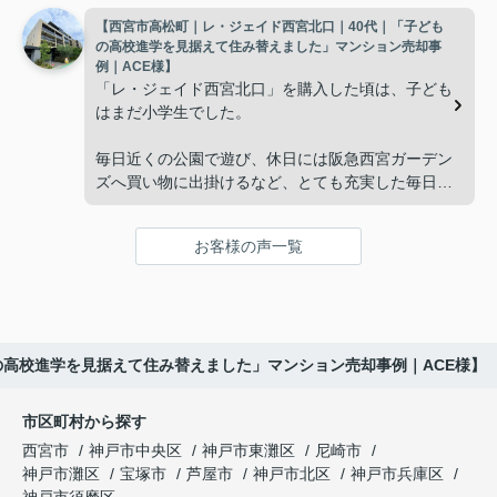
【西宮市高松町｜レ・ジェイド西宮北口｜40代｜「子ども
子どもたちはそれぞれ別の仕事に就いており、
インフィニティエステートさんへ相談すると、「パ
の高校進学を見据えて住み替えました」マンション売却事
ークナード西宮北口」の査定だけでなく、住み替え
例｜ACE様】
「将来、このビルの管理を任せるのは難しいかもし
先とのスケジュールや資金計画まで丁寧にサポート
「レ・ジェイド西宮北口」を購入した頃は、子ども
れない。」
してくださいました。
はまだ小学生でした。
と家族で話し合うようになりました。
販売活動では、西宮北口駅へのアクセス、阪急西宮
毎日近くの公園で遊び、休日には阪急西宮ガーデン
ガーデンズ、医療機関や買い物施設など、将来も安
ズへ買い物に出掛けるなど、とても充実した毎日を
インフィニティエステートさんへ相談すると、収益
心して暮らせる住環境を詳しく紹介していただきま
過ごしていました。
ビルとしての資産価値や収支状況を丁寧に分析し、
した。
投資家向けの販売方法をご提案いただきました。
お客様の声一覧
年月が経ち、子どもが高校進学を意識する年齢にな
購入されたご家族は、
ると、
賃貸借契約や修繕履歴なども分かりやすく整理して
くださり、安心して販売活動を進めることができま
「子育てにも便利で、とても住みやすそうです
「通学時間や家族の生活リズムを考えた住まいを選
した。
ね。」
びたい。」
の高校進学を見据えて住み替えました」マンション売却事例｜ACE様】
購入された法人様は、
と喜ばれ、ご契約となりました。
と夫婦で話し合うようになりました。
市区町村から探す
「立地も良く、長期保有したい物件です。」
住み替え後は掃除の時間も短くなり、夫婦で外出や
インフィニティエステートさんへ相談すると、
西宮市
神戸市中央区
神戸市東灘区
尼崎市
趣味を楽しむ時間が増えました。
「レ・ジェイド西宮北口」の査定だけでなく、新居
神戸市灘区
宝塚市
芦屋市
神戸市北区
神戸市兵庫区
と話され、このビルを大切に運営してくださること
購入とのタイミングや資金計画についても丁寧に説