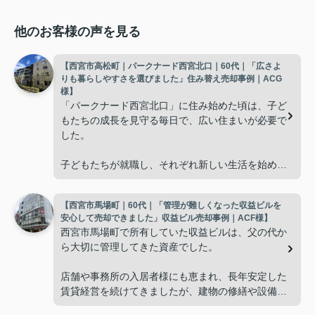
他のお客様の声を見る
【西宮市高松町｜パークナード西宮北口｜60代｜「広さよ
りも暮らしやすさを選びました」住み替え売却事例｜ACG
様】
「パークナード西宮北口」に住み始めた頃は、子ど
もたちの成長を見守る毎日で、広い住まいが必要で
した。
子どもたちが就職し、それぞれ新しい生活を始める
と、夫婦二人だけの生活になりました。
【西宮市馬場町｜60代｜「管理が難しくなった収益ビルを
使わない部屋が増え、
安心して売却できました」収益ビル売却事例｜ACF様】
西宮市馬場町で所有していた収益ビルは、父の代か
「今の私たちには少し広すぎるね。」
ら大切に管理してきた資産でした。
と話すことが多くなりました。
店舗や事務所の入居者様にも恵まれ、長年安定した
賃貸経営を続けてきましたが、建物の修繕や設備更
掃除や管理の負担も考え、夫婦二人にちょうど良い
新など、管理の負担が年々大きくなってきました。
広さの住まいへ住み替えることを決めました。