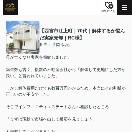
0
お気に入り
【西宮市江上町｜70代｜解体するか悩ん
だ実家売却｜RC様】
担当：片岡 弘記
母が亡くなり実家を相続しました。
築年数も古く、複数の不動産会社から「解体して更地にした方が
良い」と言われていました。
しかし解体費用だけでも数百万円かかるため、本当にその判断が
正しいのか不安でした。
そこでインフィニティエステートさんへ相談したところ、
「まずは現状で市場へ出して反応を見ましょう」
と提案していただきました。