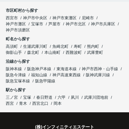
購入された法人様は、
と喜ばれ、ご契約となりました。
と夫婦で話し合うようになりました。
市区町村から探す
「立地も良く、長期保有したい物件です。」
住み替え後は掃除の時間も短くなり、夫婦で外出や
インフィニティエステートさんへ相談すると、
西宮市
神戸市中央区
神戸市東灘区
尼崎市
趣味を楽しむ時間が増えました。
「レ・ジェイド西宮北口」の査定だけでなく、新居
神戸市灘区
宝塚市
芦屋市
神戸市北区
神戸市兵庫区
と話され、このビルを大切に運営してくださること
購入とのタイミングや資金計画についても丁寧に説
神戸市須磨区
になりました。
これからの暮らしを前向きに考えられるようにな
明してくださいました。
町名から探す
り、住み替えを決断して本当に良かったと思ってい
長年守ってきた資産を安心して引き継ぐことがで
ます。
販売活動では、西宮北口駅へのアクセス、阪急西宮
高須町
生瀬武庫川町
魚崎北町
寿町
熊内町
き、家族全員が納得できる売却となりました。
ガーデンズ、教育施設、商業施設など、このエリア
御影山手
森北町
本山南町
西難波町
武庫豊町
ならではの魅力を分かりやすく紹介してくださいま
沿線から探す
した。
阪神本線
阪急神戸本線
東海道本線
神戸市西神・山手線
阪急今津線
福知山線
神戸高速東西線
阪神武庫川線
購入されたご家族は、
阪急宝塚本線
阪急甲陽線
「通勤にも通学にも便利な環境ですね。」
駅から探す
三ノ宮
宝塚
春日野道
六甲
夙川
武庫川団地前
と大変喜ばれ、この住まいを選ばれました。
西宮
青木
西宮北口
岡本
住み替え後は家族それぞれの通勤・通学時間が短く
なり、夕食を一緒に囲める日が増えました。
(株)インフィニティエステート