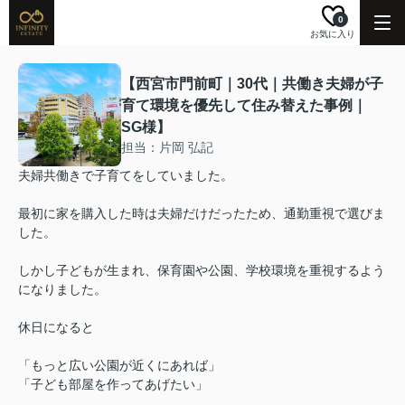
0
お気に入り
【西宮市門前町｜30代｜共働き夫婦が子
育て環境を優先して住み替えた事例｜
SG様】
担当：片岡 弘記
夫婦共働きで子育てをしていました。
最初に家を購入した時は夫婦だけだったため、通勤重視で選びま
した。
しかし子どもが生まれ、保育園や公園、学校環境を重視するよう
になりました。
休日になると
「もっと広い公園が近くにあれば」
「子ども部屋を作ってあげたい」