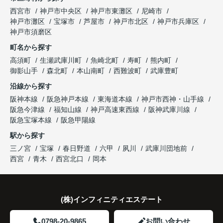
「立地も良く、長期保有したい物件です。」
住み替え後は掃除の時間も短くなり、夫婦で外出や
インフィニティエステートさんへ相談すると、
西宮市
神戸市中央区
神戸市東灘区
尼崎市
趣味を楽しむ時間が増えました。
「レ・ジェイド西宮北口」の査定だけでなく、新居
神戸市灘区
宝塚市
芦屋市
神戸市北区
神戸市兵庫区
と話され、このビルを大切に運営してくださること
購入とのタイミングや資金計画についても丁寧に説
神戸市須磨区
になりました。
これからの暮らしを前向きに考えられるようにな
明してくださいました。
町名から探す
り、住み替えを決断して本当に良かったと思ってい
長年守ってきた資産を安心して引き継ぐことがで
ます。
販売活動では、西宮北口駅へのアクセス、阪急西宮
高須町
生瀬武庫川町
魚崎北町
寿町
熊内町
き、家族全員が納得できる売却となりました。
ガーデンズ、教育施設、商業施設など、このエリア
御影山手
森北町
本山南町
西難波町
武庫豊町
ならではの魅力を分かりやすく紹介してくださいま
沿線から探す
した。
阪神本線
阪急神戸本線
東海道本線
神戸市西神・山手線
阪急今津線
福知山線
神戸高速東西線
阪神武庫川線
購入されたご家族は、
阪急宝塚本線
阪急甲陽線
「通勤にも通学にも便利な環境ですね。」
駅から探す
三ノ宮
宝塚
春日野道
六甲
夙川
武庫川団地前
と大変喜ばれ、この住まいを選ばれました。
西宮
青木
西宮北口
岡本
住み替え後は家族それぞれの通勤・通学時間が短く
なり、夕食を一緒に囲める日が増えました。
(株)インフィニティエステート
家族全員にとって、将来を見据えた良い選択だった
と感じています。
0798-20-9865
お問い合わせ