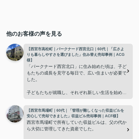
他のお客様の声を見る
【西宮市高松町｜パークナード西宮北口｜60代｜「広さよ
りも暮らしやすさを選びました」住み替え売却事例｜ACG
様】
「パークナード西宮北口」に住み始めた頃は、子ど
もたちの成長を見守る毎日で、広い住まいが必要で
した。
子どもたちが就職し、それぞれ新しい生活を始める
と、夫婦二人だけの生活になりました。
【西宮市馬場町｜60代｜「管理が難しくなった収益ビルを
使わない部屋が増え、
安心して売却できました」収益ビル売却事例｜ACF様】
西宮市馬場町で所有していた収益ビルは、父の代か
「今の私たちには少し広すぎるね。」
ら大切に管理してきた資産でした。
と話すことが多くなりました。