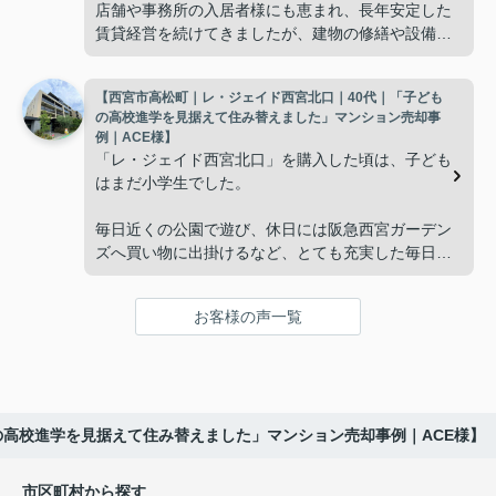
店舗や事務所の入居者様にも恵まれ、長年安定した
賃貸経営を続けてきましたが、建物の修繕や設備更
掃除や管理の負担も考え、夫婦二人にちょうど良い
新など、管理の負担が年々大きくなってきました。
広さの住まいへ住み替えることを決めました。
【西宮市高松町｜レ・ジェイド西宮北口｜40代｜「子ども
子どもたちはそれぞれ別の仕事に就いており、
インフィニティエステートさんへ相談すると、「パ
の高校進学を見据えて住み替えました」マンション売却事
ークナード西宮北口」の査定だけでなく、住み替え
例｜ACE様】
「将来、このビルの管理を任せるのは難しいかもし
先とのスケジュールや資金計画まで丁寧にサポート
「レ・ジェイド西宮北口」を購入した頃は、子ども
れない。」
してくださいました。
はまだ小学生でした。
と家族で話し合うようになりました。
販売活動では、西宮北口駅へのアクセス、阪急西宮
毎日近くの公園で遊び、休日には阪急西宮ガーデン
ガーデンズ、医療機関や買い物施設など、将来も安
ズへ買い物に出掛けるなど、とても充実した毎日を
インフィニティエステートさんへ相談すると、収益
心して暮らせる住環境を詳しく紹介していただきま
過ごしていました。
ビルとしての資産価値や収支状況を丁寧に分析し、
した。
投資家向けの販売方法をご提案いただきました。
お客様の声一覧
年月が経ち、子どもが高校進学を意識する年齢にな
購入されたご家族は、
ると、
賃貸借契約や修繕履歴なども分かりやすく整理して
くださり、安心して販売活動を進めることができま
「子育てにも便利で、とても住みやすそうです
「通学時間や家族の生活リズムを考えた住まいを選
した。
ね。」
びたい。」
の高校進学を見据えて住み替えました」マンション売却事例｜ACE様】
購入された法人様は、
と喜ばれ、ご契約となりました。
と夫婦で話し合うようになりました。
市区町村から探す