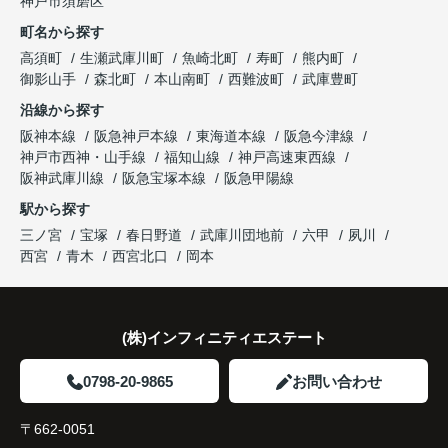
神戸市須磨区
になりました。
これからの暮らしを前向きに考えられるようにな
明してくださいました。
町名から探す
り、住み替えを決断して本当に良かったと思ってい
長年守ってきた資産を安心して引き継ぐことがで
ます。
販売活動では、西宮北口駅へのアクセス、阪急西宮
高須町
生瀬武庫川町
魚崎北町
寿町
熊内町
き、家族全員が納得できる売却となりました。
ガーデンズ、教育施設、商業施設など、このエリア
御影山手
森北町
本山南町
西難波町
武庫豊町
ならではの魅力を分かりやすく紹介してくださいま
沿線から探す
した。
阪神本線
阪急神戸本線
東海道本線
阪急今津線
神戸市西神・山手線
福知山線
神戸高速東西線
購入されたご家族は、
阪神武庫川線
阪急宝塚本線
阪急甲陽線
「通勤にも通学にも便利な環境ですね。」
駅から探す
三ノ宮
宝塚
春日野道
武庫川団地前
六甲
夙川
と大変喜ばれ、この住まいを選ばれました。
西宮
青木
西宮北口
岡本
住み替え後は家族それぞれの通勤・通学時間が短く
なり、夕食を一緒に囲める日が増えました。
(株)インフィニティエステート
家族全員にとって、将来を見据えた良い選択だった
と感じています。
0798-20-9865
お問い合わせ
〒662-0051