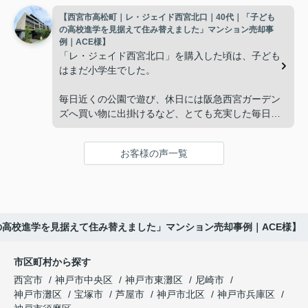
【西宮市高松町｜レ・ジェイド西宮北口｜40代｜「子ども
子どもたちはそれぞれ別の仕事に就いており、
インフィニティエステートさんへ相談すると、「パ
の高校進学を見据えて住み替えました」マンション売却事
ークナード西宮北口」の査定だけでなく、住み替え
例｜ACE様】
「将来、このビルの管理を任せるのは難しいかもし
先とのスケジュールや資金計画まで丁寧にサポート
「レ・ジェイド西宮北口」を購入した頃は、子ども
れない。」
してくださいました。
はまだ小学生でした。
と家族で話し合うようになりました。
販売活動では、西宮北口駅へのアクセス、阪急西宮
毎日近くの公園で遊び、休日には阪急西宮ガーデン
ガーデンズ、医療機関や買い物施設など、将来も安
ズへ買い物に出掛けるなど、とても充実した毎日を
インフィニティエステートさんへ相談すると、収益
心して暮らせる住環境を詳しく紹介していただきま
過ごしていました。
ビルとしての資産価値や収支状況を丁寧に分析し、
した。
投資家向けの販売方法をご提案いただきました。
お客様の声一覧
年月が経ち、子どもが高校進学を意識する年齢にな
購入されたご家族は、
ると、
賃貸借契約や修繕履歴なども分かりやすく整理して
くださり、安心して販売活動を進めることができま
「子育てにも便利で、とても住みやすそうです
「通学時間や家族の生活リズムを考えた住まいを選
した。
ね。」
びたい。」
の高校進学を見据えて住み替えました」マンション売却事例｜ACE様】
購入された法人様は、
と喜ばれ、ご契約となりました。
と夫婦で話し合うようになりました。
市区町村から探す
「立地も良く、長期保有したい物件です。」
住み替え後は掃除の時間も短くなり、夫婦で外出や
インフィニティエステートさんへ相談すると、
西宮市
神戸市中央区
神戸市東灘区
尼崎市
趣味を楽しむ時間が増えました。
「レ・ジェイド西宮北口」の査定だけでなく、新居
神戸市灘区
宝塚市
芦屋市
神戸市北区
神戸市兵庫区
と話され、このビルを大切に運営してくださること
購入とのタイミングや資金計画についても丁寧に説