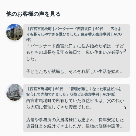
他のお客様の声を見る
【西宮市高松町｜パークナード西宮北口｜60代｜「広さよ
りも暮らしやすさを選びました」住み替え売却事例｜ACG
様】
「パークナード西宮北口」に住み始めた頃は、子ど
もたちの成長を見守る毎日で、広い住まいが必要で
した。
子どもたちが就職し、それぞれ新しい生活を始める
と、夫婦二人だけの生活になりました。
【西宮市馬場町｜60代｜「管理が難しくなった収益ビルを
使わない部屋が増え、
安心して売却できました」収益ビル売却事例｜ACF様】
西宮市馬場町で所有していた収益ビルは、父の代か
「今の私たちには少し広すぎるね。」
ら大切に管理してきた資産でした。
と話すことが多くなりました。
店舗や事務所の入居者様にも恵まれ、長年安定した
賃貸経営を続けてきましたが、建物の修繕や設備更
掃除や管理の負担も考え、夫婦二人にちょうど良い
新など、管理の負担が年々大きくなってきました。
広さの住まいへ住み替えることを決めました。