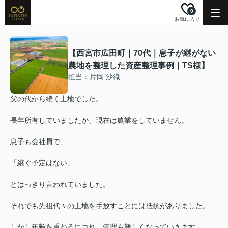
0
お気に入り
【西宮市広田町｜70代｜息子が継がない
農地を整理した資産整理事例｜TS様】
担当：片岡 沙織
父の代から続く土地でした。
長年所有していましたが、現在は農業をしていません。
息子も会社員で、
「継ぐ予定はない」
とはっきり言われていました。
それでも先祖代々の土地を手放すことには抵抗がありました。
しかし年齢を重ねるにつれ、管理も難しくなっていきます。