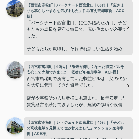
【西宮市高松町｜パークナード西宮北口｜60代｜「広さよ
りも暮らしやすさを選びました」住み替え売却事例｜ACG
様】
「パークナード西宮北口」に住み始めた頃は、子ど
もたちの成長を見守る毎日で、広い住まいが必要で
した。
子どもたちが就職し、それぞれ新しい生活を始める
と、夫婦二人だけの生活になりました。
【西宮市馬場町｜60代｜「管理が難しくなった収益ビルを
使わない部屋が増え、
安心して売却できました」収益ビル売却事例｜ACF様】
西宮市馬場町で所有していた収益ビルは、父の代か
「今の私たちには少し広すぎるね。」
ら大切に管理してきた資産でした。
と話すことが多くなりました。
店舗や事務所の入居者様にも恵まれ、長年安定した
賃貸経営を続けてきましたが、建物の修繕や設備更
掃除や管理の負担も考え、夫婦二人にちょうど良い
新など、管理の負担が年々大きくなってきました。
広さの住まいへ住み替えることを決めました。
【西宮市高松町｜レ・ジェイド西宮北口｜40代｜「子ども
子どもたちはそれぞれ別の仕事に就いており、
インフィニティエステートさんへ相談すると、「パ
の高校進学を見据えて住み替えました」マンション売却事
ークナード西宮北口」の査定だけでなく、住み替え
例｜ACE様】
「将来、このビルの管理を任せるのは難しいかもし