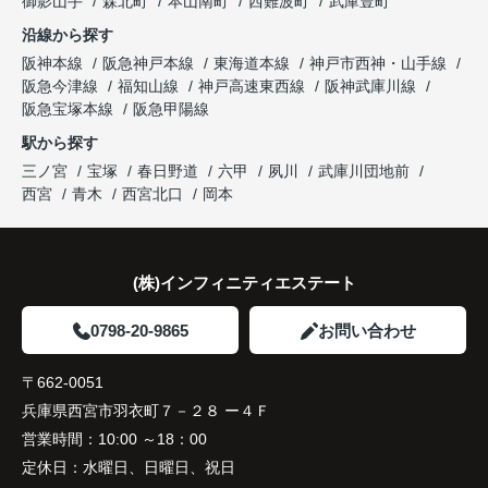
御影山手
森北町
本山南町
西難波町
武庫豊町
ならではの魅力を分かりやすく紹介してくださいま
沿線から探す
した。
阪神本線
阪急神戸本線
東海道本線
神戸市西神・山手線
阪急今津線
福知山線
神戸高速東西線
阪神武庫川線
購入されたご家族は、
阪急宝塚本線
阪急甲陽線
「通勤にも通学にも便利な環境ですね。」
駅から探す
三ノ宮
宝塚
春日野道
六甲
夙川
武庫川団地前
と大変喜ばれ、この住まいを選ばれました。
西宮
青木
西宮北口
岡本
住み替え後は家族それぞれの通勤・通学時間が短く
なり、夕食を一緒に囲める日が増えました。
(株)インフィニティエステート
家族全員にとって、将来を見据えた良い選択だった
と感じています。
0798-20-9865
お問い合わせ
〒662-0051
兵庫県西宮市羽衣町７－２８ ー４Ｆ
営業時間：
10:00 ～18：00
定休日：
水曜日、日曜日、祝日