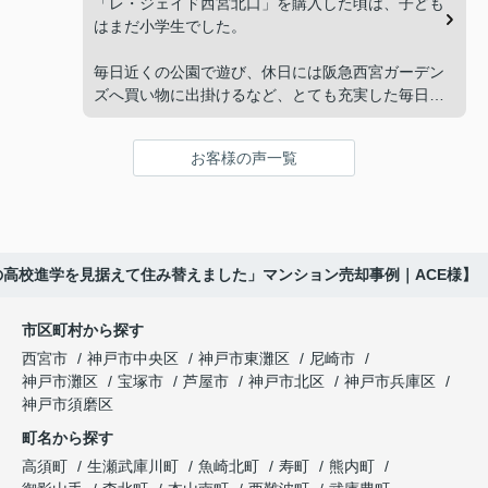
先とのスケジュールや資金計画まで丁寧にサポート
「レ・ジェイド西宮北口」を購入した頃は、子ども
れない。」
してくださいました。
はまだ小学生でした。
と家族で話し合うようになりました。
販売活動では、西宮北口駅へのアクセス、阪急西宮
毎日近くの公園で遊び、休日には阪急西宮ガーデン
ガーデンズ、医療機関や買い物施設など、将来も安
ズへ買い物に出掛けるなど、とても充実した毎日を
インフィニティエステートさんへ相談すると、収益
心して暮らせる住環境を詳しく紹介していただきま
過ごしていました。
ビルとしての資産価値や収支状況を丁寧に分析し、
した。
投資家向けの販売方法をご提案いただきました。
お客様の声一覧
年月が経ち、子どもが高校進学を意識する年齢にな
購入されたご家族は、
ると、
賃貸借契約や修繕履歴なども分かりやすく整理して
くださり、安心して販売活動を進めることができま
「子育てにも便利で、とても住みやすそうです
「通学時間や家族の生活リズムを考えた住まいを選
した。
ね。」
びたい。」
の高校進学を見据えて住み替えました」マンション売却事例｜ACE様】
購入された法人様は、
と喜ばれ、ご契約となりました。
と夫婦で話し合うようになりました。
市区町村から探す
「立地も良く、長期保有したい物件です。」
住み替え後は掃除の時間も短くなり、夫婦で外出や
インフィニティエステートさんへ相談すると、
西宮市
神戸市中央区
神戸市東灘区
尼崎市
趣味を楽しむ時間が増えました。
「レ・ジェイド西宮北口」の査定だけでなく、新居
神戸市灘区
宝塚市
芦屋市
神戸市北区
神戸市兵庫区
と話され、このビルを大切に運営してくださること
購入とのタイミングや資金計画についても丁寧に説
神戸市須磨区
になりました。
これからの暮らしを前向きに考えられるようにな
明してくださいました。
町名から探す
り、住み替えを決断して本当に良かったと思ってい
長年守ってきた資産を安心して引き継ぐことがで
ます。
販売活動では、西宮北口駅へのアクセス、阪急西宮
高須町
生瀬武庫川町
魚崎北町
寿町
熊内町
き、家族全員が納得できる売却となりました。
ガーデンズ、教育施設、商業施設など、このエリア