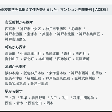
した。
ね。」
びたい。」
の高校進学を見据えて住み替えました」マンション売却事例｜ACE様】
購入された法人様は、
と喜ばれ、ご契約となりました。
と夫婦で話し合うようになりました。
市区町村から探す
「立地も良く、長期保有したい物件です。」
住み替え後は掃除の時間も短くなり、夫婦で外出や
インフィニティエステートさんへ相談すると、
西宮市
神戸市中央区
神戸市東灘区
尼崎市
趣味を楽しむ時間が増えました。
「レ・ジェイド西宮北口」の査定だけでなく、新居
神戸市灘区
宝塚市
芦屋市
神戸市北区
神戸市兵庫区
と話され、このビルを大切に運営してくださること
購入とのタイミングや資金計画についても丁寧に説
神戸市須磨区
になりました。
これからの暮らしを前向きに考えられるようにな
明してくださいました。
町名から探す
り、住み替えを決断して本当に良かったと思ってい
長年守ってきた資産を安心して引き継ぐことがで
ます。
販売活動では、西宮北口駅へのアクセス、阪急西宮
高須町
生瀬武庫川町
魚崎北町
寿町
熊内町
き、家族全員が納得できる売却となりました。
ガーデンズ、教育施設、商業施設など、このエリア
御影山手
森北町
本山南町
西難波町
武庫豊町
ならではの魅力を分かりやすく紹介してくださいま
沿線から探す
した。
阪神本線
阪急神戸本線
東海道本線
神戸市西神・山手線
阪急今津線
福知山線
神戸高速東西線
阪神武庫川線
購入されたご家族は、
阪急宝塚本線
阪急甲陽線
「通勤にも通学にも便利な環境ですね。」
駅から探す
三ノ宮
宝塚
春日野道
六甲
夙川
武庫川団地前
と大変喜ばれ、この住まいを選ばれました。
西宮
青木
西宮北口
岡本
住み替え後は家族それぞれの通勤・通学時間が短く