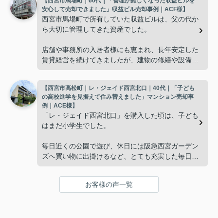
【西宮市馬場町｜60代｜「管理が難しくなった収益ビルを
使わない部屋が増え、
安心して売却できました」収益ビル売却事例｜ACF様】
西宮市馬場町で所有していた収益ビルは、父の代か
「今の私たちには少し広すぎるね。」
ら大切に管理してきた資産でした。
と話すことが多くなりました。
店舗や事務所の入居者様にも恵まれ、長年安定した
賃貸経営を続けてきましたが、建物の修繕や設備更
掃除や管理の負担も考え、夫婦二人にちょうど良い
新など、管理の負担が年々大きくなってきました。
広さの住まいへ住み替えることを決めました。
【西宮市高松町｜レ・ジェイド西宮北口｜40代｜「子ども
子どもたちはそれぞれ別の仕事に就いており、
インフィニティエステートさんへ相談すると、「パ
の高校進学を見据えて住み替えました」マンション売却事
ークナード西宮北口」の査定だけでなく、住み替え
例｜ACE様】
「将来、このビルの管理を任せるのは難しいかもし
先とのスケジュールや資金計画まで丁寧にサポート
「レ・ジェイド西宮北口」を購入した頃は、子ども
れない。」
してくださいました。
はまだ小学生でした。
と家族で話し合うようになりました。
販売活動では、西宮北口駅へのアクセス、阪急西宮
毎日近くの公園で遊び、休日には阪急西宮ガーデン
ガーデンズ、医療機関や買い物施設など、将来も安
ズへ買い物に出掛けるなど、とても充実した毎日を
インフィニティエステートさんへ相談すると、収益
心して暮らせる住環境を詳しく紹介していただきま
過ごしていました。
ビルとしての資産価値や収支状況を丁寧に分析し、
した。
投資家向けの販売方法をご提案いただきました。
お客様の声一覧
年月が経ち、子どもが高校進学を意識する年齢にな
購入されたご家族は、
ると、
賃貸借契約や修繕履歴なども分かりやすく整理して
くださり、安心して販売活動を進めることができま
「子育てにも便利で、とても住みやすそうです
「通学時間や家族の生活リズムを考えた住まいを選