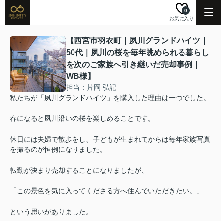
0
お気に入り
【西宮市羽衣町｜夙川グランドハイツ｜
50代｜夙川の桜を毎年眺められる暮らし
を次のご家族へ引き継いだ売却事例｜
WB様】
担当：片岡 弘記
私たちが「夙川グランドハイツ」を購入した理由は一つでした。
春になると夙川沿いの桜を楽しめることです。
休日には夫婦で散歩をし、子どもが生まれてからは毎年家族写真
を撮るのが恒例になりました。
転勤が決まり売却することになりましたが、
「この景色を気に入ってくださる方へ住んでいただきたい。」
という思いがありました。