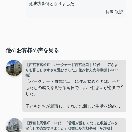
え成功事例となりました。
片岡 弘記
他のお客様の声を見る
【西宮市高松町｜パークナード西宮北口｜60代｜「広さよ
りも暮らしやすさを選びました」住み替え売却事例｜ACG
様】
「パークナード西宮北口」に住み始めた頃は、子ど
もたちの成長を見守る毎日で、広い住まいが必要で
した。
子どもたちが就職し、それぞれ新しい生活を始める
と、夫婦二人だけの生活になりました。
【西宮市馬場町｜60代｜「管理が難しくなった収益ビルを
使わない部屋が増え、
安心して売却できました」収益ビル売却事例｜ACF様】