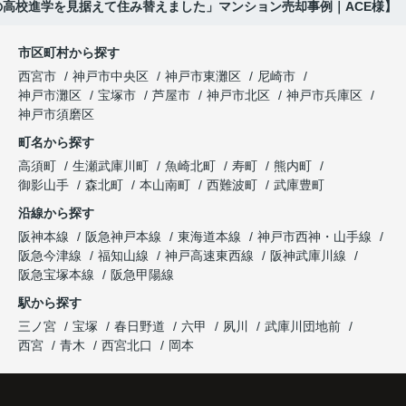
の高校進学を見据えて住み替えました」マンション売却事例｜ACE様】
購入された法人様は、
と喜ばれ、ご契約となりました。
と夫婦で話し合うようになりました。
市区町村から探す
「立地も良く、長期保有したい物件です。」
住み替え後は掃除の時間も短くなり、夫婦で外出や
インフィニティエステートさんへ相談すると、
西宮市
神戸市中央区
神戸市東灘区
尼崎市
趣味を楽しむ時間が増えました。
「レ・ジェイド西宮北口」の査定だけでなく、新居
神戸市灘区
宝塚市
芦屋市
神戸市北区
神戸市兵庫区
と話され、このビルを大切に運営してくださること
購入とのタイミングや資金計画についても丁寧に説
神戸市須磨区
になりました。
これからの暮らしを前向きに考えられるようにな
明してくださいました。
町名から探す
り、住み替えを決断して本当に良かったと思ってい
長年守ってきた資産を安心して引き継ぐことがで
ます。
販売活動では、西宮北口駅へのアクセス、阪急西宮
高須町
生瀬武庫川町
魚崎北町
寿町
熊内町
き、家族全員が納得できる売却となりました。
ガーデンズ、教育施設、商業施設など、このエリア
御影山手
森北町
本山南町
西難波町
武庫豊町
ならではの魅力を分かりやすく紹介してくださいま
沿線から探す
した。
阪神本線
阪急神戸本線
東海道本線
神戸市西神・山手線
阪急今津線
福知山線
神戸高速東西線
阪神武庫川線
購入されたご家族は、
阪急宝塚本線
阪急甲陽線
「通勤にも通学にも便利な環境ですね。」
駅から探す
三ノ宮
宝塚
春日野道
六甲
夙川
武庫川団地前
と大変喜ばれ、この住まいを選ばれました。
西宮
青木
西宮北口
岡本
住み替え後は家族それぞれの通勤・通学時間が短く
なり、夕食を一緒に囲める日が増えました。