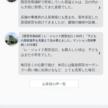
西宮市馬場町で所有していた収益ビルは、父の代か
「今の私たちには少し広すぎるね。」
ら大切に管理してきた資産でした。
と話すことが多くなりました。
店舗や事務所の入居者様にも恵まれ、長年安定した
賃貸経営を続けてきましたが、建物の修繕や設備更
掃除や管理の負担も考え、夫婦二人にちょうど良い
新など、管理の負担が年々大きくなってきました。
広さの住まいへ住み替えることを決めました。
【西宮市高松町｜レ・ジェイド西宮北口｜40代｜「子ども
子どもたちはそれぞれ別の仕事に就いており、
インフィニティエステートさんへ相談すると、「パ
の高校進学を見据えて住み替えました」マンション売却事
ークナード西宮北口」の査定だけでなく、住み替え
例｜ACE様】
「将来、このビルの管理を任せるのは難しいかもし
先とのスケジュールや資金計画まで丁寧にサポート
「レ・ジェイド西宮北口」を購入した頃は、子ども
れない。」
してくださいました。
はまだ小学生でした。
と家族で話し合うようになりました。
販売活動では、西宮北口駅へのアクセス、阪急西宮
毎日近くの公園で遊び、休日には阪急西宮ガーデン
ガーデンズ、医療機関や買い物施設など、将来も安
ズへ買い物に出掛けるなど、とても充実した毎日を
インフィニティエステートさんへ相談すると、収益
心して暮らせる住環境を詳しく紹介していただきま
過ごしていました。
ビルとしての資産価値や収支状況を丁寧に分析し、
した。
投資家向けの販売方法をご提案いただきました。
お客様の声一覧
年月が経ち、子どもが高校進学を意識する年齢にな
購入されたご家族は、
ると、
賃貸借契約や修繕履歴なども分かりやすく整理して
くださり、安心して販売活動を進めることができま
「子育てにも便利で、とても住みやすそうです
「通学時間や家族の生活リズムを考えた住まいを選
した。
ね。」
びたい。」