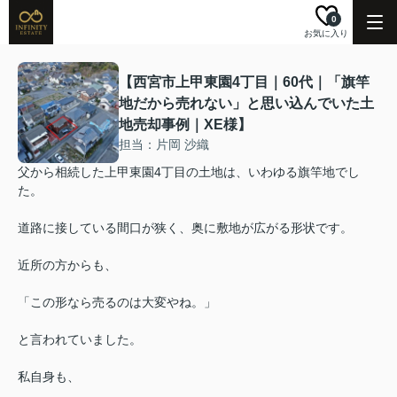
0
お気に入り
【西宮市上甲東園4丁目｜60代｜「旗竿
地だから売れない」と思い込んでいた土
地売却事例｜XE様】
担当：片岡 沙織
父から相続した上甲東園4丁目の土地は、いわゆる旗竿地でし
た。
道路に接している間口が狭く、奥に敷地が広がる形状です。
近所の方からも、
「この形なら売るのは大変やね。」
と言われていました。
私自身も、