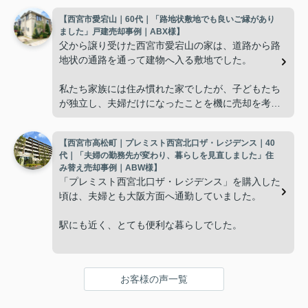
【西宮市愛宕山｜60代｜「路地状敷地でも良いご縁があり
「これからの暮らしに合った住まいを選びたい
ました」戸建売却事例｜ABX様】
ね。」
父から譲り受けた西宮市愛宕山の家は、道路から路
地状の通路を通って建物へ入る敷地でした。
と自然に話すようになりました。
私たち家族には住み慣れた家でしたが、子どもたち
広さよりも、掃除や管理がしやすく、毎日の生活を
が独立し、夫婦だけになったことを機に売却を考え
快適に送れることを重視するようになり、住み替え
るようになりました。
を決意しました。
【西宮市高松町｜プレミスト西宮北口ザ・レジデンス｜40
ただ、
インフィニティエステートさんへ相談すると、「グ
代｜「夫婦の勤務先が変わり、暮らしを見直しました」住
ランドメゾン西宮北口昭和園」の査定だけでなく、
み替え売却事例｜ABW様】
「こういう土地は人気がないのでは。」
売却と新居への住み替え時期を無理なく進められる
「プレミスト西宮北口ザ・レジデンス」を購入した
よう細かくサポートしてくださいました。
頃は、夫婦とも大阪方面へ通勤していました。
という不安があり、相談するまでに少し時間がかか
りました。
販売活動では、西宮北口駅へのアクセス、阪急西宮
駅にも近く、とても便利な暮らしでした。
ガーデンズ、医療機関、商業施設など、日々の暮ら
インフィニティエステートさんへ相談すると、路地
しに便利な住環境を丁寧に紹介してくださいまし
しかし数年後、主人は神戸方面へ、私は西宮市内へ
状敷地には車通りが少なく、落ち着いた暮らしを希
た。
と勤務先が変わり、毎日の生活リズムが以前とは大
望される方から一定の需要があることを教えていた
お客様の声一覧
きく変化しました。
だきました。
ご購入いただいたご家族は、