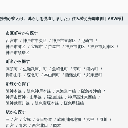
通勤時間だけではなく、子どもの送り迎えや買い物
販売活動では、門戸厄神駅へのアクセスや周辺の教
「子育て環境も良く、長く安心して暮らせそうで
の動線も変わり、
育環境、公園、買い物施設など、生活のしやすさも
す。」
丁寧に紹介してくださいました。
勤務先が変わり、暮らしを見直しました」住み替え売却事例｜ABW様】
「今の生活に合う住まいを考えよう。」
と笑顔で話され、この住まいを新しい生活の場とし
内覧に来られたご家族は、
て選ばれました。
という話になりました。
市区町村から探す
西宮市
神戸市中央区
神戸市東灘区
尼崎市
「小さな子どもがいるので、道路から少し離れてい
現在は夫婦二人の生活に合った住まいで、趣味や旅
インフィニティエステートさんへ相談すると、「プ
神戸市灘区
宝塚市
芦屋市
神戸市北区
神戸市兵庫区
る安心感がありますね。」
行を楽しみながら、ゆったりとした毎日を過ごして
レミスト西宮北口ザ・レジデンス」の査定だけでな
神戸市須磨区
います。
く、住み替え先とのスケジュール調整や資金計画も
と前向きに評価してくださいました。
町名から探す
丁寧にサポートしてくださいました。
住み替えによって、これからの人生がさらに楽しみ
高須町
生瀬武庫川町
魚崎北町
寿町
熊内町
思い込みだけで判断せず、専門家へ相談して本当に
になりました。
販売活動では、西宮北口駅へのアクセス、阪急西宮
御影山手
森北町
本山南町
西難波町
武庫豊町
良かったと思います。
ガーデンズ、教育施設、生活利便施設など、このマ
沿線から探す
ンションならではの魅力を詳しく紹介してください
大切な住まいを安心して次のご家族へ引き継ぐこと
阪神本線
阪急神戸本線
東海道本線
阪急今津線
ました。
ができました。
神戸市西神・山手線
福知山線
神戸高速東西線
阪神武庫川線
阪急宝塚本線
阪急甲陽線
購入されたご夫婦は、
駅から探す
「夫婦とも通勤しやすく、将来も安心して暮らせる
三ノ宮
宝塚
春日野道
武庫川団地前
六甲
夙川
環境ですね。」
西宮
青木
西宮北口
岡本