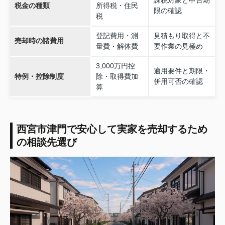
課税対象と申告期
税金の種類
所得税・住民
限の確認
税
登記費用・測
見積もり取得と不
売却時の諸費用
量費・解体費
要作業の見極め
3,000万円控
適用要件と期限・
特例・控除制度
除・取得費加
併用可否の確認
算
西宮市津門で安心して実家を売却するため
の相談先選び