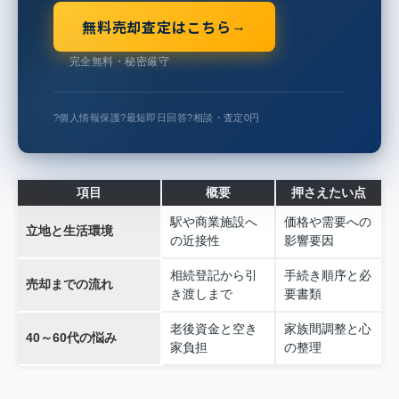
無料売却査定はこちら
→
完全無料・秘密厳守
?
個人情報保護
?
最短即日回答
?
相談・査定0円
項目
概要
押さえたい点
駅や商業施設へ
価格や需要への
立地と生活環境
の近接性
影響要因
相続登記から引
手続き順序と必
売却までの流れ
き渡しまで
要書類
老後資金と空き
家族間調整と心
40～60代の悩み
家負担
の整理