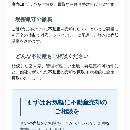
産売却
プランをご提案。
買取
なら仲介手数料は不要です。
秘密厳守の徹底
ご近所に知られずに
不動産
を
売却
した い、というご要望に
も万全の体制で対応。プライバシーに配慮し、静かに
売却
活動を進めます。
どんな不動産もご相談ください
相続
した空き家、管理が難しい土地、再建築不可物件な
ど、他社で断られた
不動産
の
売却
や
買取
も積極的に査定・
買取
いたします。
まずはお気軽に不動産売却の
ご相談を
査定や
売却
のご相談をしたからといって、無理な
営業は一切い たしません。