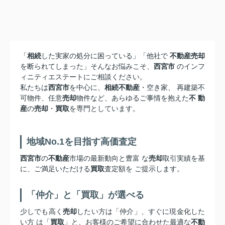
「
相続
した実家の処分に困っている」「他社で
不動産売却
を断られてしまった」そんなお悩みこそ、
西宮市
のインフ
ィニティエステートにご相談ください。
私たちは
西宮市
を中心に、
相続不動産
・空き家、 再建築不
可物件、任意
売却
物件など、あらゆるご事情を抱えた
不 動
産
の
売却
・
買取
を専門としています。
地域No.1を目指す高価査定
西宮市
の
不動産
市場の最新動向と豊富 な
売却
取引実績を基
に、ご満足いただける
買取
査定額を ご提示します。
「仲介」と「買取」が選べる
少しでも高く
売却
したい方は「仲介」、すぐに現金化した
い方 は「
買取
」と、お客様のご希望に合わせた最適な
不動