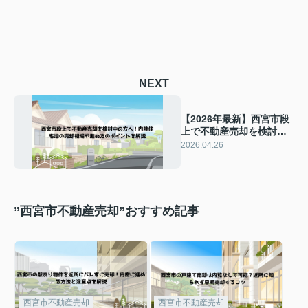
NEXT
【2026年最新】西宮市段
上で不動産売却を検討中
の方へ！内陸住宅地の売
2026.04.26
却相場や進め方のポイン
トを解説
”西宮市不動産売却”おすすめ記事
西宮市不動産売却
西宮市不動産売却