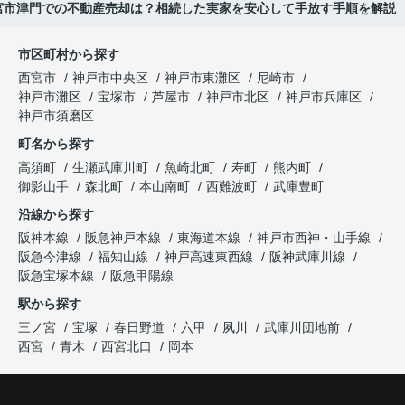
西宮市津門での不動産売却は？相続した実家を安心して手放す手順を解説
市区町村から探す
西宮市
神戸市中央区
神戸市東灘区
尼崎市
神戸市灘区
宝塚市
芦屋市
神戸市北区
神戸市兵庫区
神戸市須磨区
町名から探す
高須町
生瀬武庫川町
魚崎北町
寿町
熊内町
御影山手
森北町
本山南町
西難波町
武庫豊町
沿線から探す
阪神本線
阪急神戸本線
東海道本線
神戸市西神・山手線
阪急今津線
福知山線
神戸高速東西線
阪神武庫川線
阪急宝塚本線
阪急甲陽線
駅から探す
三ノ宮
宝塚
春日野道
六甲
夙川
武庫川団地前
西宮
青木
西宮北口
岡本