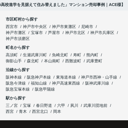
の高校進学を見据えて住み替えました」マンション売却事例｜ACE様】
購入された法人様は、
と喜ばれ、ご契約となりました。
と夫婦で話し合うようになりました。
市区町村から探す
「立地も良く、長期保有したい物件です。」
住み替え後は掃除の時間も短くなり、夫婦で外出や
インフィニティエステートさんへ相談すると、
西宮市
神戸市中央区
神戸市東灘区
尼崎市
趣味を楽しむ時間が増えました。
「レ・ジェイド西宮北口」の査定だけでなく、新居
神戸市灘区
宝塚市
芦屋市
神戸市北区
神戸市兵庫区
と話され、このビルを大切に運営してくださること
購入とのタイミングや資金計画についても丁寧に説
神戸市須磨区
になりました。
これからの暮らしを前向きに考えられるようにな
明してくださいました。
町名から探す
り、住み替えを決断して本当に良かったと思ってい
長年守ってきた資産を安心して引き継ぐことがで
ます。
販売活動では、西宮北口駅へのアクセス、阪急西宮
高須町
生瀬武庫川町
魚崎北町
寿町
熊内町
き、家族全員が納得できる売却となりました。
ガーデンズ、教育施設、商業施設など、このエリア
御影山手
森北町
本山南町
西難波町
武庫豊町
ならではの魅力を分かりやすく紹介してくださいま
沿線から探す
した。
阪神本線
阪急神戸本線
東海道本線
神戸市西神・山手線
阪急今津線
福知山線
神戸高速東西線
阪神武庫川線
購入されたご家族は、
阪急宝塚本線
阪急甲陽線
「通勤にも通学にも便利な環境ですね。」
駅から探す
三ノ宮
宝塚
春日野道
六甲
夙川
武庫川団地前
と大変喜ばれ、この住まいを選ばれました。
西宮
青木
西宮北口
岡本
住み替え後は家族それぞれの通勤・通学時間が短く
なり、夕食を一緒に囲める日が増えました。