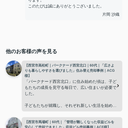
ります。
このたびは誠にありがとうございました。
片岡 沙織
他のお客様の声を見る
【西宮市高松町｜パークナード西宮北口｜60代｜「広さよ
りも暮らしやすさを選びました」住み替え売却事例｜ACG
様】
「パークナード西宮北口」に住み始めた頃は、子ど
もたちの成長を見守る毎日で、広い住まいが必要で
した。
子どもたちが就職し、それぞれ新しい生活を始める
と、夫婦二人だけの生活になりました。
【西宮市馬場町｜60代｜「管理が難しくなった収益ビルを
使わない部屋が増え、
安心して売却できました」収益ビル売却事例｜ACF様】