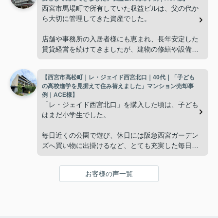
西宮市馬場町で所有していた収益ビルは、父の代か
「今の私たちには少し広すぎるね。」
ら大切に管理してきた資産でした。
と話すことが多くなりました。
店舗や事務所の入居者様にも恵まれ、長年安定した
賃貸経営を続けてきましたが、建物の修繕や設備更
掃除や管理の負担も考え、夫婦二人にちょうど良い
新など、管理の負担が年々大きくなってきました。
広さの住まいへ住み替えることを決めました。
【西宮市高松町｜レ・ジェイド西宮北口｜40代｜「子ども
子どもたちはそれぞれ別の仕事に就いており、
インフィニティエステートさんへ相談すると、「パ
の高校進学を見据えて住み替えました」マンション売却事
ークナード西宮北口」の査定だけでなく、住み替え
例｜ACE様】
「将来、このビルの管理を任せるのは難しいかもし
先とのスケジュールや資金計画まで丁寧にサポート
「レ・ジェイド西宮北口」を購入した頃は、子ども
れない。」
してくださいました。
はまだ小学生でした。
と家族で話し合うようになりました。
販売活動では、西宮北口駅へのアクセス、阪急西宮
毎日近くの公園で遊び、休日には阪急西宮ガーデン
ガーデンズ、医療機関や買い物施設など、将来も安
ズへ買い物に出掛けるなど、とても充実した毎日を
インフィニティエステートさんへ相談すると、収益
心して暮らせる住環境を詳しく紹介していただきま
過ごしていました。
ビルとしての資産価値や収支状況を丁寧に分析し、
した。
投資家向けの販売方法をご提案いただきました。
お客様の声一覧
年月が経ち、子どもが高校進学を意識する年齢にな
購入されたご家族は、
ると、
賃貸借契約や修繕履歴なども分かりやすく整理して
くださり、安心して販売活動を進めることができま
「子育てにも便利で、とても住みやすそうです
「通学時間や家族の生活リズムを考えた住まいを選
した。
ね。」
びたい。」