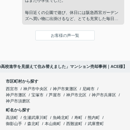
してくださいました。
はまだ小学生でした。
と家族で話し合うようになりました。
販売活動では、西宮北口駅へのアクセス、阪急西宮
毎日近くの公園で遊び、休日には阪急西宮ガーデン
ガーデンズ、医療機関や買い物施設など、将来も安
ズへ買い物に出掛けるなど、とても充実した毎日を
インフィニティエステートさんへ相談すると、収益
心して暮らせる住環境を詳しく紹介していただきま
過ごしていました。
ビルとしての資産価値や収支状況を丁寧に分析し、
した。
投資家向けの販売方法をご提案いただきました。
お客様の声一覧
年月が経ち、子どもが高校進学を意識する年齢にな
購入されたご家族は、
ると、
賃貸借契約や修繕履歴なども分かりやすく整理して
くださり、安心して販売活動を進めることができま
「子育てにも便利で、とても住みやすそうです
「通学時間や家族の生活リズムを考えた住まいを選
した。
ね。」
びたい。」
の高校進学を見据えて住み替えました」マンション売却事例｜ACE様】
購入された法人様は、
と喜ばれ、ご契約となりました。
と夫婦で話し合うようになりました。
市区町村から探す
「立地も良く、長期保有したい物件です。」
住み替え後は掃除の時間も短くなり、夫婦で外出や
インフィニティエステートさんへ相談すると、
西宮市
神戸市中央区
神戸市東灘区
尼崎市
趣味を楽しむ時間が増えました。
「レ・ジェイド西宮北口」の査定だけでなく、新居
神戸市灘区
宝塚市
芦屋市
神戸市北区
神戸市兵庫区
と話され、このビルを大切に運営してくださること
購入とのタイミングや資金計画についても丁寧に説
神戸市須磨区
になりました。
これからの暮らしを前向きに考えられるようにな
明してくださいました。
町名から探す
り、住み替えを決断して本当に良かったと思ってい
長年守ってきた資産を安心して引き継ぐことがで
ます。
販売活動では、西宮北口駅へのアクセス、阪急西宮
高須町
生瀬武庫川町
魚崎北町
寿町
熊内町
き、家族全員が納得できる売却となりました。
ガーデンズ、教育施設、商業施設など、このエリア
御影山手
森北町
本山南町
西難波町
武庫豊町
ならではの魅力を分かりやすく紹介してくださいま