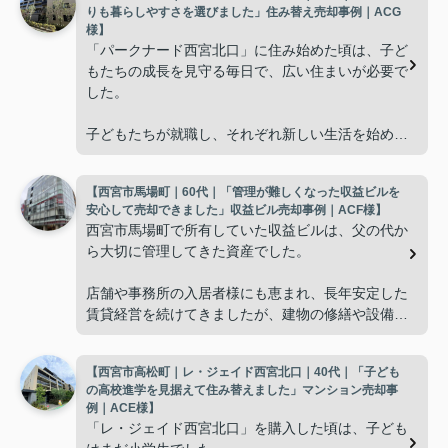
りも暮らしやすさを選びました」住み替え売却事例｜ACG
様】
「パークナード西宮北口」に住み始めた頃は、子ど
もたちの成長を見守る毎日で、広い住まいが必要で
した。
子どもたちが就職し、それぞれ新しい生活を始める
と、夫婦二人だけの生活になりました。
【西宮市馬場町｜60代｜「管理が難しくなった収益ビルを
使わない部屋が増え、
安心して売却できました」収益ビル売却事例｜ACF様】
西宮市馬場町で所有していた収益ビルは、父の代か
「今の私たちには少し広すぎるね。」
ら大切に管理してきた資産でした。
と話すことが多くなりました。
店舗や事務所の入居者様にも恵まれ、長年安定した
賃貸経営を続けてきましたが、建物の修繕や設備更
掃除や管理の負担も考え、夫婦二人にちょうど良い
新など、管理の負担が年々大きくなってきました。
広さの住まいへ住み替えることを決めました。
【西宮市高松町｜レ・ジェイド西宮北口｜40代｜「子ども
子どもたちはそれぞれ別の仕事に就いており、
インフィニティエステートさんへ相談すると、「パ
の高校進学を見据えて住み替えました」マンション売却事
ークナード西宮北口」の査定だけでなく、住み替え
例｜ACE様】
「将来、このビルの管理を任せるのは難しいかもし
先とのスケジュールや資金計画まで丁寧にサポート
「レ・ジェイド西宮北口」を購入した頃は、子ども
れない。」