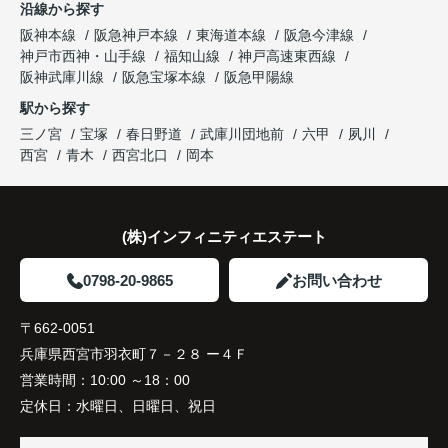
沿線から探す
した。
阪神本線
阪急神戸本線
東海道本線
阪急今津線
神戸市西神・山手線
福知山線
神戸高速東西線
購入されたご家族は、
阪神武庫川線
阪急宝塚本線
阪急甲陽線
「通勤にも通学にも便利な環境ですね。」
駅から探す
三ノ宮
宝塚
春日野道
武庫川団地前
六甲
夙川
と大変喜ばれ、この住まいを選ばれました。
西宮
青木
西宮北口
岡本
住み替え後は家族それぞれの通勤・通学時間が短く
なり、夕食を一緒に囲める日が増えました。
(株)インフィニティエステート
家族全員にとって、将来を見据えた良い選択だった
と感じています。
0798-20-9865
お問い合わせ
〒662-0051
兵庫県西宮市羽衣町７－２８ ー４Ｆ
営業時間：
10:00 ～18：00
定休日：
水曜日、日曜日、祝日