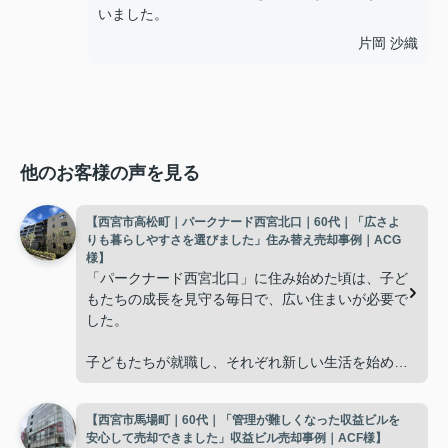
いました。
片岡 沙織
他のお客様の声を見る
【西宮市高松町｜パークナード西宮北口｜60代｜「広さよ
りも暮らしやすさを選びました」住み替え売却事例｜ACG
様】
「パークナード西宮北口」に住み始めた頃は、子ど
もたちの成長を見守る毎日で、広い住まいが必要で
した。
子どもたちが就職し、それぞれ新しい生活を始める
と、夫婦二人だけの生活になりました。
【西宮市馬場町｜60代｜「管理が難しくなった収益ビルを
使わない部屋が増え、
安心して売却できました」収益ビル売却事例｜ACF様】