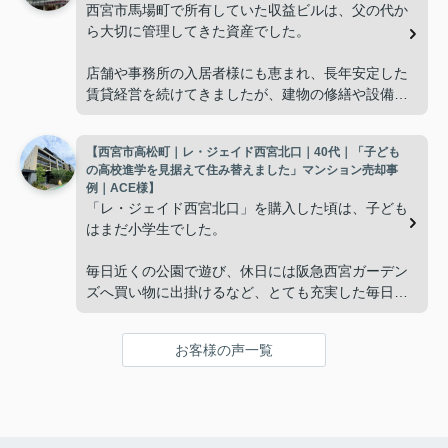
西宮市馬場町で所有していた収益ビルは、父の代か
「今の私たちには少し広すぎるね。」
ら大切に管理してきた資産でした。
と話すことが多くなりました。
店舗や事務所の入居者様にも恵まれ、長年安定した
賃貸経営を続けてきましたが、建物の修繕や設備更
掃除や管理の負担も考え、夫婦二人にちょうど良い
新など、管理の負担が年々大きくなってきました。
広さの住まいへ住み替えることを決めました。
【西宮市高松町｜レ・ジェイド西宮北口｜40代｜「子ども
子どもたちはそれぞれ別の仕事に就いており、
インフィニティエステートさんへ相談すると、「パ
の高校進学を見据えて住み替えました」マンション売却事
ークナード西宮北口」の査定だけでなく、住み替え
例｜ACE様】
「将来、このビルの管理を任せるのは難しいかもし
先とのスケジュールや資金計画まで丁寧にサポート
「レ・ジェイド西宮北口」を購入した頃は、子ども
れない。」
してくださいました。
はまだ小学生でした。
と家族で話し合うようになりました。
販売活動では、西宮北口駅へのアクセス、阪急西宮
毎日近くの公園で遊び、休日には阪急西宮ガーデン
ガーデンズ、医療機関や買い物施設など、将来も安
ズへ買い物に出掛けるなど、とても充実した毎日を
インフィニティエステートさんへ相談すると、収益
心して暮らせる住環境を詳しく紹介していただきま
過ごしていました。
ビルとしての資産価値や収支状況を丁寧に分析し、
した。
投資家向けの販売方法をご提案いただきました。
お客様の声一覧
年月が経ち、子どもが高校進学を意識する年齢にな
購入されたご家族は、
ると、
賃貸借契約や修繕履歴なども分かりやすく整理して
くださり、安心して販売活動を進めることができま
「子育てにも便利で、とても住みやすそうです
「通学時間や家族の生活リズムを考えた住まいを選
した。
ね。」
びたい。」