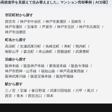
の高校進学を見据えて住み替えました」マンション売却事例｜ACE様】
購入された法人様は、
と喜ばれ、ご契約となりました。
と夫婦で話し合うようになりました。
市区町村から探す
「立地も良く、長期保有したい物件です。」
住み替え後は掃除の時間も短くなり、夫婦で外出や
インフィニティエステートさんへ相談すると、
西宮市
神戸市中央区
神戸市東灘区
尼崎市
趣味を楽しむ時間が増えました。
「レ・ジェイド西宮北口」の査定だけでなく、新居
神戸市灘区
宝塚市
芦屋市
神戸市北区
神戸市兵庫区
と話され、このビルを大切に運営してくださること
購入とのタイミングや資金計画についても丁寧に説
神戸市須磨区
になりました。
これからの暮らしを前向きに考えられるようにな
明してくださいました。
町名から探す
り、住み替えを決断して本当に良かったと思ってい
長年守ってきた資産を安心して引き継ぐことがで
ます。
販売活動では、西宮北口駅へのアクセス、阪急西宮
高須町
生瀬武庫川町
魚崎北町
寿町
熊内町
き、家族全員が納得できる売却となりました。
ガーデンズ、教育施設、商業施設など、このエリア
御影山手
森北町
本山南町
西難波町
武庫豊町
ならではの魅力を分かりやすく紹介してくださいま
沿線から探す
した。
阪神本線
阪急神戸本線
東海道本線
阪急今津線
神戸市西神・山手線
福知山線
神戸高速東西線
購入されたご家族は、
阪神武庫川線
阪急宝塚本線
阪急甲陽線
「通勤にも通学にも便利な環境ですね。」
駅から探す
三ノ宮
宝塚
春日野道
武庫川団地前
六甲
夙川
と大変喜ばれ、この住まいを選ばれました。
西宮
青木
西宮北口
岡本
住み替え後は家族それぞれの通勤・通学時間が短く
なり、夕食を一緒に囲める日が増えました。