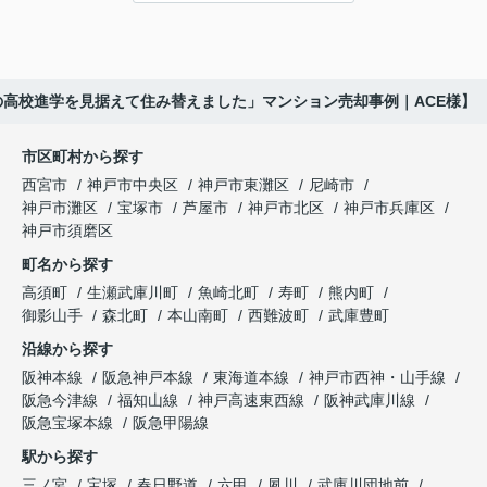
購入されたご家族は、
ると、
賃貸借契約や修繕履歴なども分かりやすく整理して
くださり、安心して販売活動を進めることができま
「子育てにも便利で、とても住みやすそうです
「通学時間や家族の生活リズムを考えた住まいを選
した。
ね。」
びたい。」
の高校進学を見据えて住み替えました」マンション売却事例｜ACE様】
購入された法人様は、
と喜ばれ、ご契約となりました。
と夫婦で話し合うようになりました。
市区町村から探す
「立地も良く、長期保有したい物件です。」
住み替え後は掃除の時間も短くなり、夫婦で外出や
インフィニティエステートさんへ相談すると、
西宮市
神戸市中央区
神戸市東灘区
尼崎市
趣味を楽しむ時間が増えました。
「レ・ジェイド西宮北口」の査定だけでなく、新居
神戸市灘区
宝塚市
芦屋市
神戸市北区
神戸市兵庫区
と話され、このビルを大切に運営してくださること
購入とのタイミングや資金計画についても丁寧に説
神戸市須磨区
になりました。
これからの暮らしを前向きに考えられるようにな
明してくださいました。
町名から探す
り、住み替えを決断して本当に良かったと思ってい
長年守ってきた資産を安心して引き継ぐことがで
ます。
販売活動では、西宮北口駅へのアクセス、阪急西宮
高須町
生瀬武庫川町
魚崎北町
寿町
熊内町
き、家族全員が納得できる売却となりました。
ガーデンズ、教育施設、商業施設など、このエリア
御影山手
森北町
本山南町
西難波町
武庫豊町
ならではの魅力を分かりやすく紹介してくださいま
沿線から探す
した。
阪神本線
阪急神戸本線
東海道本線
神戸市西神・山手線
阪急今津線
福知山線
神戸高速東西線
阪神武庫川線
購入されたご家族は、
阪急宝塚本線
阪急甲陽線
「通勤にも通学にも便利な環境ですね。」
駅から探す
三ノ宮
宝塚
春日野道
六甲
夙川
武庫川団地前