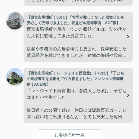
と、夫婦二人だけの生活になりました。
【西宮市馬場町｜60代｜「管理が難しくなった収益ビルを
使わない部屋が増え、
安心して売却できました」収益ビル売却事例｜ACF様】
西宮市馬場町で所有していた収益ビルは、父の代か
「今の私たちには少し広すぎるね。」
ら大切に管理してきた資産でした。
と話すことが多くなりました。
店舗や事務所の入居者様にも恵まれ、長年安定した
賃貸経営を続けてきましたが、建物の修繕や設備更
掃除や管理の負担も考え、夫婦二人にちょうど良い
新など、管理の負担が年々大きくなってきました。
広さの住まいへ住み替えることを決めました。
【西宮市高松町｜レ・ジェイド西宮北口｜40代｜「子ども
子どもたちはそれぞれ別の仕事に就いており、
インフィニティエステートさんへ相談すると、「パ
の高校進学を見据えて住み替えました」マンション売却事
ークナード西宮北口」の査定だけでなく、住み替え
例｜ACE様】
「将来、このビルの管理を任せるのは難しいかもし
先とのスケジュールや資金計画まで丁寧にサポート
「レ・ジェイド西宮北口」を購入した頃は、子ども
れない。」
してくださいました。
はまだ小学生でした。
と家族で話し合うようになりました。
販売活動では、西宮北口駅へのアクセス、阪急西宮
毎日近くの公園で遊び、休日には阪急西宮ガーデン
ガーデンズ、医療機関や買い物施設など、将来も安
ズへ買い物に出掛けるなど、とても充実した毎日を
インフィニティエステートさんへ相談すると、収益
心して暮らせる住環境を詳しく紹介していただきま
過ごしていました。
ビルとしての資産価値や収支状況を丁寧に分析し、
した。
投資家向けの販売方法をご提案いただきました。
お客様の声一覧
年月が経ち、子どもが高校進学を意識する年齢にな