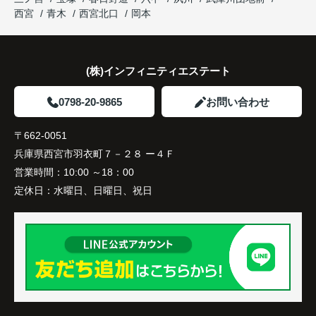
と大変喜ばれ、この住まいを選ばれました。
西宮
青木
西宮北口
岡本
住み替え後は家族それぞれの通勤・通学時間が短く
なり、夕食を一緒に囲める日が増えました。
(株)インフィニティエステート
家族全員にとって、将来を見据えた良い選択だった
と感じています。
0798-20-9865
お問い合わせ
〒662-0051
兵庫県西宮市羽衣町７－２８ ー４Ｆ
営業時間：
10:00 ～18：00
定休日：
水曜日、日曜日、祝日