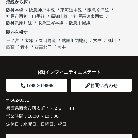
沿線から探す
した。
阪神本線
阪急神戸本線
東海道本線
阪急今津線
神戸市西神・山手線
福知山線
神戸高速東西線
購入されたご家族は、
阪神武庫川線
阪急宝塚本線
阪急甲陽線
「通勤にも通学にも便利な環境ですね。」
駅から探す
三ノ宮
宝塚
春日野道
武庫川団地前
六甲
夙川
と大変喜ばれ、この住まいを選ばれました。
西宮
青木
西宮北口
岡本
住み替え後は家族それぞれの通勤・通学時間が短く
なり、夕食を一緒に囲める日が増えました。
(株)インフィニティエステート
家族全員にとって、将来を見据えた良い選択だった
と感じています。
0798-20-9865
お問い合わせ
〒662-0051
兵庫県西宮市羽衣町７－２８ ー４Ｆ
営業時間：
10:00 ～18：00
定休日：
水曜日、日曜日、祝日