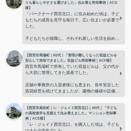
りも暮らしやすさを選びました」住み替え売却事例｜ACG
様】
「パークナード西宮北口」に住み始めた頃は、子ど
もたちの成長を見守る毎日で、広い住まいが必要で
した。
子どもたちが就職し、それぞれ新しい生活を始める
と、夫婦二人だけの生活になりました。
【西宮市馬場町｜60代｜「管理が難しくなった収益ビルを
使わない部屋が増え、
安心して売却できました」収益ビル売却事例｜ACF様】
西宮市馬場町で所有していた収益ビルは、父の代か
「今の私たちには少し広すぎるね。」
ら大切に管理してきた資産でした。
と話すことが多くなりました。
店舗や事務所の入居者様にも恵まれ、長年安定した
賃貸経営を続けてきましたが、建物の修繕や設備更
掃除や管理の負担も考え、夫婦二人にちょうど良い
新など、管理の負担が年々大きくなってきました。
広さの住まいへ住み替えることを決めました。
【西宮市高松町｜レ・ジェイド西宮北口｜40代｜「子ども
子どもたちはそれぞれ別の仕事に就いており、
インフィニティエステートさんへ相談すると、「パ
の高校進学を見据えて住み替えました」マンション売却事
ークナード西宮北口」の査定だけでなく、住み替え
例｜ACE様】
「将来、このビルの管理を任せるのは難しいかもし
先とのスケジュールや資金計画まで丁寧にサポート
「レ・ジェイド西宮北口」を購入した頃は、子ども
れない。」
してくださいました。
はまだ小学生でした。