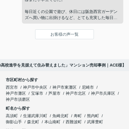
と家族で話し合うようになりました。
販売活動では、西宮北口駅へのアクセス、阪急西宮
毎日近くの公園で遊び、休日には阪急西宮ガーデン
ガーデンズ、医療機関や買い物施設など、将来も安
ズへ買い物に出掛けるなど、とても充実した毎日を
インフィニティエステートさんへ相談すると、収益
心して暮らせる住環境を詳しく紹介していただきま
過ごしていました。
ビルとしての資産価値や収支状況を丁寧に分析し、
した。
投資家向けの販売方法をご提案いただきました。
お客様の声一覧
年月が経ち、子どもが高校進学を意識する年齢にな
購入されたご家族は、
ると、
賃貸借契約や修繕履歴なども分かりやすく整理して
くださり、安心して販売活動を進めることができま
「子育てにも便利で、とても住みやすそうです
「通学時間や家族の生活リズムを考えた住まいを選
した。
ね。」
びたい。」
の高校進学を見据えて住み替えました」マンション売却事例｜ACE様】
購入された法人様は、
と喜ばれ、ご契約となりました。
と夫婦で話し合うようになりました。
市区町村から探す
「立地も良く、長期保有したい物件です。」
住み替え後は掃除の時間も短くなり、夫婦で外出や
インフィニティエステートさんへ相談すると、
西宮市
神戸市中央区
神戸市東灘区
尼崎市
趣味を楽しむ時間が増えました。
「レ・ジェイド西宮北口」の査定だけでなく、新居
神戸市灘区
宝塚市
芦屋市
神戸市北区
神戸市兵庫区
と話され、このビルを大切に運営してくださること
購入とのタイミングや資金計画についても丁寧に説
神戸市須磨区
になりました。
これからの暮らしを前向きに考えられるようにな
明してくださいました。
町名から探す
り、住み替えを決断して本当に良かったと思ってい
長年守ってきた資産を安心して引き継ぐことがで
ます。
販売活動では、西宮北口駅へのアクセス、阪急西宮
高須町
生瀬武庫川町
魚崎北町
寿町
熊内町
き、家族全員が納得できる売却となりました。
ガーデンズ、教育施設、商業施設など、このエリア
御影山手
森北町
本山南町
西難波町
武庫豊町
ならではの魅力を分かりやすく紹介してくださいま