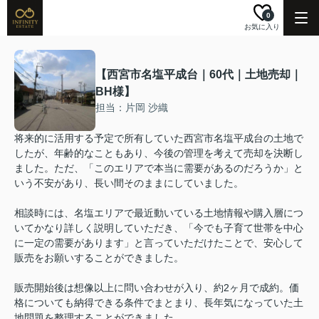
0
お気に入り
【西宮市名塩平成台｜60代｜土地売却｜
BH様】
担当：片岡 沙織
将来的に活用する予定で所有していた西宮市名塩平成台の土地で
したが、年齢的なこともあり、今後の管理を考えて売却を決断し
ました。ただ、「このエリアで本当に需要があるのだろうか」と
いう不安があり、長い間そのままにしていました。
相談時には、名塩エリアで最近動いている土地情報や購入層につ
いてかなり詳しく説明していただき、「今でも子育て世帯を中心
に一定の需要があります」と言っていただけたことで、安心して
販売をお願いすることができました。
販売開始後は想像以上に問い合わせが入り、約2ヶ月で成約。価
格についても納得できる条件でまとまり、長年気になっていた土
地問題を整理することができました。