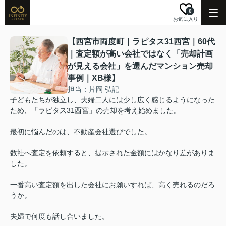
0
お気に入り
【西宮市両度町｜ラピタス31西宮｜60代
｜査定額が高い会社ではなく「売却計画
が見える会社」を選んだマンション売却
事例｜XB様】
担当：片岡 弘記
子どもたちが独立し、夫婦二人には少し広く感じるようになった
ため、「ラピタス31西宮」の売却を考え始めました。
最初に悩んだのは、不動産会社選びでした。
数社へ査定を依頼すると、提示された金額にはかなり差がありま
した。
一番高い査定額を出した会社にお願いすれば、高く売れるのだろ
うか。
夫婦で何度も話し合いました。