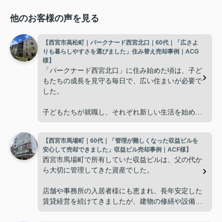
他のお客様の声を見る
【西宮市高松町｜パークナード西宮北口｜60代｜「広さよ
りも暮らしやすさを選びました」住み替え売却事例｜ACG
様】
「パークナード西宮北口」に住み始めた頃は、子ど
もたちの成長を見守る毎日で、広い住まいが必要で
した。
子どもたちが就職し、それぞれ新しい生活を始める
と、夫婦二人だけの生活になりました。
【西宮市馬場町｜60代｜「管理が難しくなった収益ビルを
使わない部屋が増え、
安心して売却できました」収益ビル売却事例｜ACF様】
西宮市馬場町で所有していた収益ビルは、父の代か
「今の私たちには少し広すぎるね。」
ら大切に管理してきた資産でした。
と話すことが多くなりました。
店舗や事務所の入居者様にも恵まれ、長年安定した
賃貸経営を続けてきましたが、建物の修繕や設備更
掃除や管理の負担も考え、夫婦二人にちょうど良い
新など、管理の負担が年々大きくなってきました。
広さの住まいへ住み替えることを決めました。