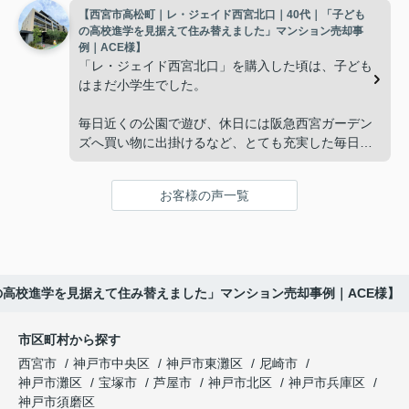
【西宮市高松町｜レ・ジェイド西宮北口｜40代｜「子ども
子どもたちはそれぞれ別の仕事に就いており、
インフィニティエステートさんへ相談すると、「パ
の高校進学を見据えて住み替えました」マンション売却事
ークナード西宮北口」の査定だけでなく、住み替え
例｜ACE様】
「将来、このビルの管理を任せるのは難しいかもし
先とのスケジュールや資金計画まで丁寧にサポート
「レ・ジェイド西宮北口」を購入した頃は、子ども
れない。」
してくださいました。
はまだ小学生でした。
と家族で話し合うようになりました。
販売活動では、西宮北口駅へのアクセス、阪急西宮
毎日近くの公園で遊び、休日には阪急西宮ガーデン
ガーデンズ、医療機関や買い物施設など、将来も安
ズへ買い物に出掛けるなど、とても充実した毎日を
インフィニティエステートさんへ相談すると、収益
心して暮らせる住環境を詳しく紹介していただきま
過ごしていました。
ビルとしての資産価値や収支状況を丁寧に分析し、
した。
投資家向けの販売方法をご提案いただきました。
お客様の声一覧
年月が経ち、子どもが高校進学を意識する年齢にな
購入されたご家族は、
ると、
賃貸借契約や修繕履歴なども分かりやすく整理して
くださり、安心して販売活動を進めることができま
「子育てにも便利で、とても住みやすそうです
「通学時間や家族の生活リズムを考えた住まいを選
した。
ね。」
びたい。」
の高校進学を見据えて住み替えました」マンション売却事例｜ACE様】
購入された法人様は、
と喜ばれ、ご契約となりました。
と夫婦で話し合うようになりました。
市区町村から探す
「立地も良く、長期保有したい物件です。」
住み替え後は掃除の時間も短くなり、夫婦で外出や
インフィニティエステートさんへ相談すると、
西宮市
神戸市中央区
神戸市東灘区
尼崎市
趣味を楽しむ時間が増えました。
「レ・ジェイド西宮北口」の査定だけでなく、新居
神戸市灘区
宝塚市
芦屋市
神戸市北区
神戸市兵庫区
と話され、このビルを大切に運営してくださること
購入とのタイミングや資金計画についても丁寧に説
神戸市須磨区
になりました。