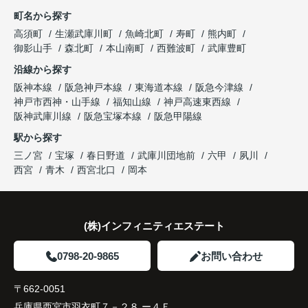
これからの暮らしを前向きに考えられるようにな
明してくださいました。
町名から探す
り、住み替えを決断して本当に良かったと思ってい
長年守ってきた資産を安心して引き継ぐことがで
ます。
販売活動では、西宮北口駅へのアクセス、阪急西宮
高須町
生瀬武庫川町
魚崎北町
寿町
熊内町
き、家族全員が納得できる売却となりました。
ガーデンズ、教育施設、商業施設など、このエリア
御影山手
森北町
本山南町
西難波町
武庫豊町
ならではの魅力を分かりやすく紹介してくださいま
沿線から探す
した。
阪神本線
阪急神戸本線
東海道本線
阪急今津線
神戸市西神・山手線
福知山線
神戸高速東西線
購入されたご家族は、
阪神武庫川線
阪急宝塚本線
阪急甲陽線
「通勤にも通学にも便利な環境ですね。」
駅から探す
三ノ宮
宝塚
春日野道
武庫川団地前
六甲
夙川
と大変喜ばれ、この住まいを選ばれました。
西宮
青木
西宮北口
岡本
住み替え後は家族それぞれの通勤・通学時間が短く
なり、夕食を一緒に囲める日が増えました。
(株)インフィニティエステート
家族全員にとって、将来を見据えた良い選択だった
と感じています。
0798-20-9865
お問い合わせ
〒662-0051
兵庫県西宮市羽衣町７－２８ ー４Ｆ