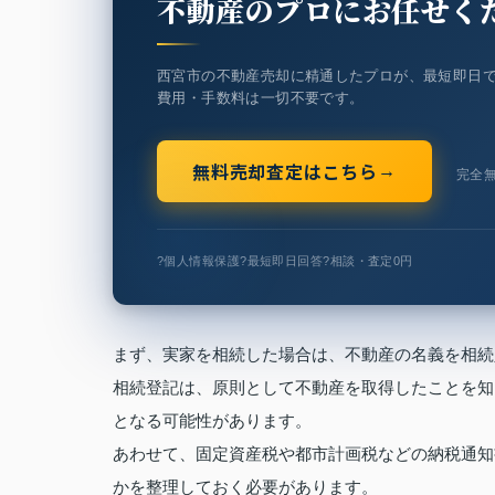
不動産のプロにお任せく
西宮市の不動産売却に精通したプロが、最短即日
費用・手数料は一切不要です。
無料売却査定はこちら
→
完全
?
個人情報保護
?
最短即日回答
?
相談・査定0円
まず、実家を相続した場合は、不動産の名義を相続
相続登記は、原則として不動産を取得したことを知
となる可能性があります。
あわせて、固定資産税や都市計画税などの納税通知
かを整理しておく必要があります。