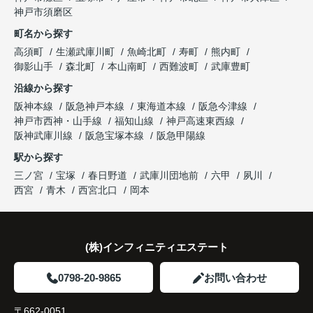
神戸市須磨区
町名から探す
高須町
生瀬武庫川町
魚崎北町
寿町
熊内町
御影山手
森北町
本山南町
西難波町
武庫豊町
沿線から探す
阪神本線
阪急神戸本線
東海道本線
阪急今津線
神戸市西神・山手線
福知山線
神戸高速東西線
阪神武庫川線
阪急宝塚本線
阪急甲陽線
駅から探す
三ノ宮
宝塚
春日野道
武庫川団地前
六甲
夙川
西宮
青木
西宮北口
岡本
(株)インフィニティエステート
0798-20-9865
お問い合わせ
〒662-0051