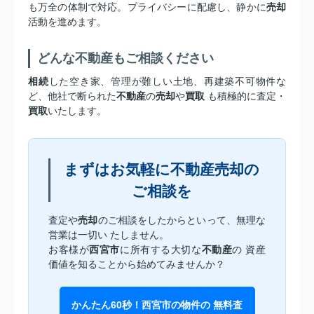
も万全の体制で対応。プライバシーに配慮し、静かに
売却
活動を進めます。
どんな不動産もご相談ください
相続
した空き家、管理が難しい土地、再建築不可物件な
ど、他社で断られた
不動産
の
売却
や
買取
も積極的に査定・
買取
いたします。
まずはお気軽に不動産売却の
ご相談を
査定や
売却
のご相談をしたからといって、無理な
営業は一切い たしません。
お客様が
西宮市
に所有する大切な
不動産
の 資産
価値を知ることから始めてみませんか？
かんたん60秒！西宮市の物件の 無料査