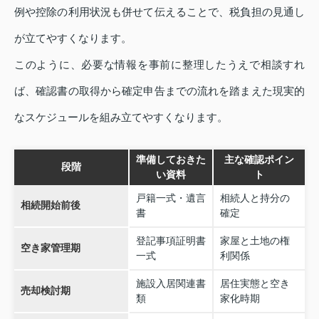
例や控除の利用状況も併せて伝えることで、税負担の見通し
が立てやすくなります。
このように、必要な情報を事前に整理したうえで相談すれ
ば、確認書の取得から確定申告までの流れを踏まえた現実的
なスケジュールを組み立てやすくなります。
準備しておきた
主な確認ポイン
段階
い資料
ト
戸籍一式・遺言
相続人と持分の
相続開始前後
書
確定
登記事項証明書
家屋と土地の権
空き家管理期
一式
利関係
施設入居関連書
居住実態と空き
売却検討期
類
家化時期