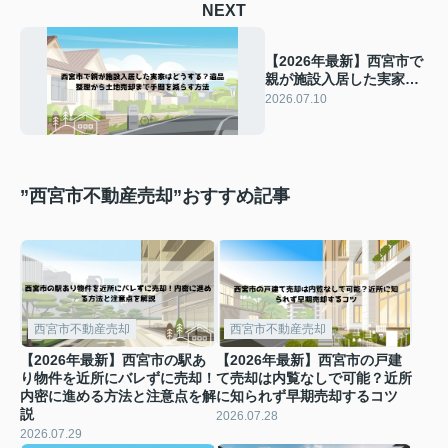
NEXT
【2026年最新】西宮市で
親が施設入居した実家は
どうする？遺品整理から
2026.07.10
土地売却まで手間を減ら
す方法
”西宮市不動産売却”おすすめ記事
西宮市不動産売却
西宮市不動産売却
【2026年最新】西宮市の駅あ
【2026年最新】西宮市の戸建
り物件を近所にバレずに売却！
て売却は内覧なしで可能？近所
内密に進める方法と注意点を解
に知られず早期売却するコツ
説
2026.07.28
2026.07.29