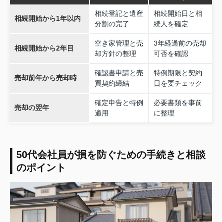
相続登記と遺産
相続開始日と相
相続開始から1年以内
分割の完了
続人を確定
空き家管理と売
3年経過前の売却
相続開始から2年目
却方針の整理
可否を確認
確認書申請と売
特例期限と契約
売却前年から売却時
買契約締結
日を要チェック
確定申告と特例
必要書類を事前
売却の翌年
適用
に整理
50代会社員が損を防ぐための手続きと相談
のポイント