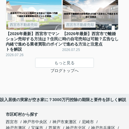
西宮市不動産売却
西宮市不動産売却
【2026年最新】西宮市でマン
【2026年最新】西宮市で離婚
ション売却する方法は？住民に
時の自宅売却は可能？広告なし
内緒で進める業者買取のポイン
で進める方法と注意点
トを解説
2026.07.25
2026.07.26
もっと見る
ブログトップへ
施設入居後の実家が空き家に？3000万円控除の期限と要件を詳しく解説
市区町村から探す
西宮市
神戸市中央区
神戸市東灘区
尼崎市
神戸市灘区
宝塚市
芦屋市
神戸市北区
神戸市兵庫区