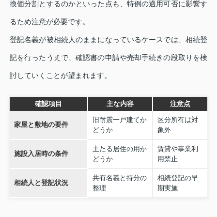
換価分割とするのかといった点も、特例の適用可否に影響す
るため注意が必要です。
登記名義が被相続人のままになっているケースでは、相続登
記を行ったうえで、確認書の申請や売却手続きの段取りを検
討していくことが望まれます。
確認項目
主な内容
注意点
旧耐震一戸建てか
区分所有は対
家屋と敷地の要件
どうか
象外
主たる居住の用か
賃貸や事業利
施設入居時の条件
どうか
用禁止
共有名義と持分の
相続登記の早
相続人と登記状況
整理
期実施