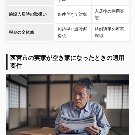
入居後の利用実
施設入居時の取扱い
条件付きで対象
態
相続税と譲渡所
特例適用の可否
税金の全体像
得税
確認
西宮市の実家が空き家になったときの適用
要件