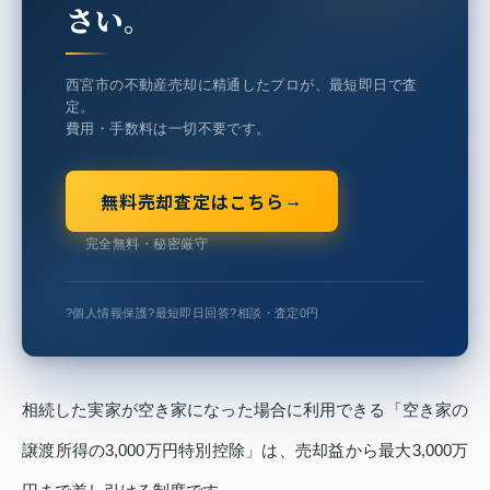
さい。
西宮市の不動産売却に精通したプロが、最短即日で査
定。
費用・手数料は一切不要です。
無料売却査定はこちら
→
完全無料・秘密厳守
?
個人情報保護
?
最短即日回答
?
相談・査定0円
相続した実家が空き家になった場合に利用できる「空き家の
譲渡所得の3,000万円特別控除」は、売却益から最大3,000万