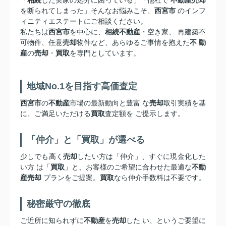
を断られてしまった」そんなお悩みこそ、
西宮市
のインフ
ィニティエステートにご相談ください。
私たちは
西宮市
を中心に、
相続不動産
・空き家、 再建築不
可物件、任意
売却
物件など、あらゆるご事情を抱えた
不 動
産
の
売却
・
買取
を専門としています。
地域No.1を目指す高価査定
西宮市
の
不動産
市場の最新動向と豊富 な
売却
取引実績を基
に、ご満足いただける
買取
査定額を ご提示します。
「仲介」と「買取」が選べる
少しでも高く
売却
したい方は「仲介」、すぐに現金化した
い方 は「
買取
」と、お客様のご希望に合わせた最適な
不動
産売却
プランをご提案。
買取
なら仲介手数料は不要です。
秘密厳守の徹底
ご近所に知られずに
不動産
を
売却
した い、というご要望に