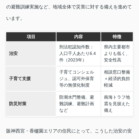
の避難訓練実施など、地域全体で災害に対する備えを進めて
います。
項目
内容
特徴
刑法犯認知件数：
県内主要都市
治安
人口千人あたり6.4
よりも低く、
件（2023年）
安全性高
子育てコンシェル
相談窓口整備
子育て支援
ジュ、認可外保育
＋経済的負担
等の無償化制度
軽減
防潮水門整備、避
南海トラフ地
防災対策
難訓練、避難計画
震を見据えた
など
備え
阪神西宮・香櫨園エリアの住民にとって、こうした治安の安