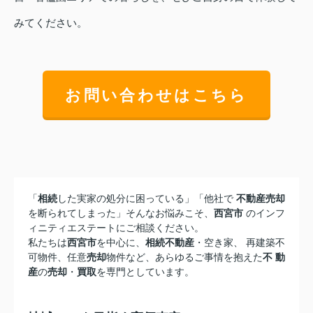
みてください。
お問い合わせはこちら
「
相続
した実家の処分に困っている」「他社で
不動産売却
を断られてしまった」そんなお悩みこそ、
西宮市
のインフ
ィニティエステートにご相談ください。
私たちは
西宮市
を中心に、
相続不動産
・空き家、 再建築不
可物件、任意
売却
物件など、あらゆるご事情を抱えた
不 動
産
の
売却
・
買取
を専門としています。