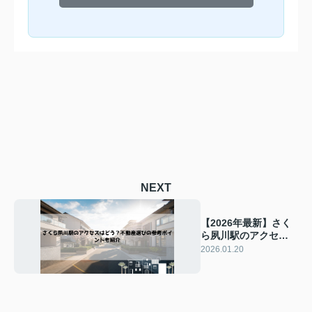
NEXT
【2026年最新】さく
ら夙川駅のアクセス
はどう？不動産選び
2026.01.20
の参考ポイントも紹
介