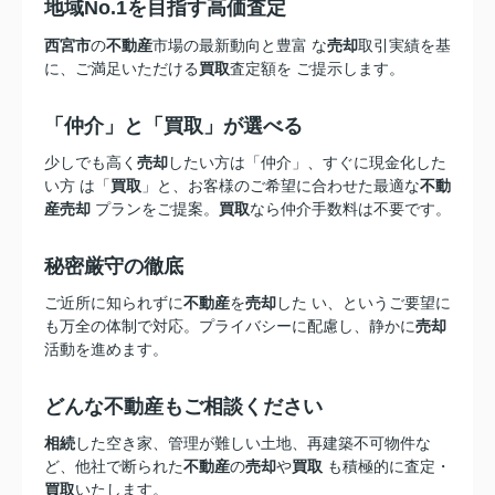
地域No.1を目指す高価査定
西宮市
の
不動産
市場の最新動向と豊富 な
売却
取引実績を基
に、ご満足いただける
買取
査定額を ご提示します。
「仲介」と「買取」が選べる
少しでも高く
売却
したい方は「仲介」、すぐに現金化した
い方 は「
買取
」と、お客様のご希望に合わせた最適な
不動
産売却
プランをご提案。
買取
なら仲介手数料は不要です。
秘密厳守の徹底
ご近所に知られずに
不動産
を
売却
した い、というご要望に
も万全の体制で対応。プライバシーに配慮し、静かに
売却
活動を進めます。
どんな不動産もご相談ください
相続
した空き家、管理が難しい土地、再建築不可物件な
ど、他社で断られた
不動産
の
売却
や
買取
も積極的に査定・
買取
いたします。