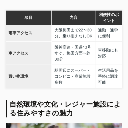
利便性のポ
項目
内容
イント
大阪梅田まで22〜30
通勤・通学
電車アクセス
分、乗り換えなしOK
に便利
阪神高速・国道43号
車移動にも
車アクセス
すぐ、梅田方面へ約
対応
30分
駅周辺にスーパー・
生活用品を
買い物環境
コンビニ・商業施設
手軽に調達
多数
可能
自然環境や文化・レジャー施設によ
る住みやすさの魅力