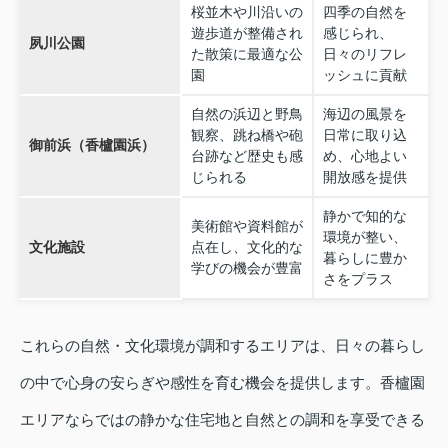
桜並木や川沿いの
四季の自然を
遊歩道が整備され
感じられ、
夙川公園
た散策に最適な公
日々のリフレ
園
ッシュに貢献
自然の浜辺と野鳥
海辺の風景を
観察、跳ね橋や砲
日常に取り込
御前浜（香櫨園浜）
台跡など歴史も感
め、心地よい
じられる
開放感を提供
静かで知的な
美術館や資料館が
環境が整い、
文化施設
点在し、文化的な
暮らしに豊か
学びの機会が豊富
さをプラス
これらの自然・文化環境が調和するエリアは、日々の暮らし
の中で心身の安らぎや感性を育む機会を提供します。香櫨園
エリアならではの静かな住宅地と自然との調和を享受できる