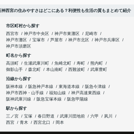
】阪神西宮の住みやすさはどこにある？利便性も生活の質もまとめて紹介
市区町村から探す
西宮市
神戸市中央区
神戸市東灘区
尼崎市
神戸市灘区
宝塚市
芦屋市
神戸市北区
神戸市兵庫区
神戸市須磨区
町名から探す
高須町
生瀬武庫川町
魚崎北町
寿町
熊内町
御影山手
森北町
本山南町
西難波町
武庫豊町
沿線から探す
阪神本線
阪急神戸本線
東海道本線
阪急今津線
神戸市西神・山手線
福知山線
神戸高速東西線
阪神武庫川線
阪急宝塚本線
阪急甲陽線
駅から探す
三ノ宮
宝塚
春日野道
武庫川団地前
六甲
夙川
西宮
青木
西宮北口
岡本