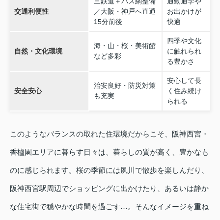
三鉄道＋バス網整備
通勤通学や
交通利便性
／大阪・神戸へ直通
お出かけが
15分前後
快適
四季や文化
海・山・桜・美術館
自然・文化環境
に触れられ
など多彩
る豊かさ
安心して長
治安良好・防災対策
安全安心
く住み続け
も充実
られる
このようなバランスの取れた住環境だからこそ、阪神西宮・
香櫨園エリアに暮らす日々は、暮らしの質が高く、豊かなも
のに感じられます。桜の季節には夙川で散歩を楽しんだり、
阪神西宮駅周辺でショッピングに出かけたり、あるいは静か
な住宅街で穏やかな時間を過ごす…。そんなイメージを重ね