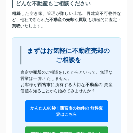
どんな不動産もご相談ください
相続
した空き家、管理が難しい土地、再建築不可物件な
ど、他社で断られた
不動産
の
売却
や
買取
も積極的に査定・
買取
いたします。
まずはお気軽に不動産売却の
ご相談を
査定や
売却
のご相談をしたからといって、無理な
営業は一切い たしません。
お客様が
西宮市
に所有する大切な
不動産
の 資産
価値を知ることから始めてみませんか？
かんたん60秒！西宮市の物件の 無料査
定はこちら