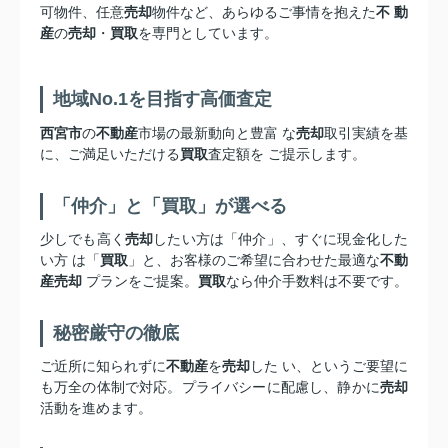
可物件、任意
売却
物件など、あらゆるご事情を抱えた
不 動
産
の
売却
・
買取
を専門としています。
地域No.1を目指す高価査定
西宮市
の
不動産
市場の最新動向と豊富 な
売却
取引実績を基
に、ご満足いただける
買取
査定額を ご提示します。
「仲介」と「買取」が選べる
少しでも高く
売却
したい方は「仲介」、すぐに現金化した
い方 は「
買取
」と、お客様のご希望に合わせた最適な
不動
産売却
プランをご提案。
買取
なら仲介手数料は不要です。
秘密厳守の徹底
ご近所に知られずに
不動産
を
売却
した い、というご要望に
も万全の体制で対応。プライバシーに配慮し、静かに
売却
活動を進めます。