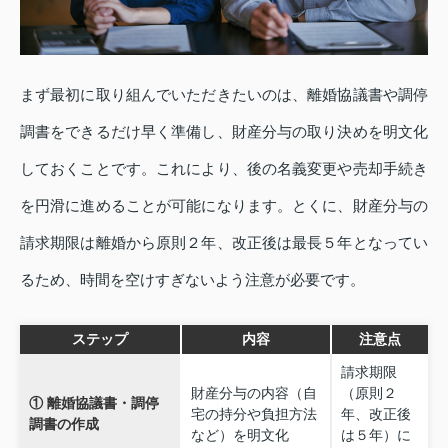
まず最初に取り組んでいただきたいのは、離婚協議書や調停
調書をできるだけ早く準備し、財産分与の取り決めを明文化
しておくことです。これにより、後の名義変更や売却手続き
を円滑に進めることが可能になります。とくに、財産分与の
請求期限は離婚から原則２年、改正後は最長５年となってい
るため、時間を空けすぎないよう注意が必要です。
ステップ
内容
注意点
請求期限
財産分与の内容（自
（原則２
① 離婚協議書・調停
宅の持分や負担方法
年、改正後
調書の作成
など）を明文化
は５年）に