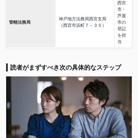
西宮
市・
芦屋
神戸地方法務局西宮支局
管轄法務局
市の
（西宮市浜町７－３５）
登記
を担
当
読者がまずすべき次の具体的なステップ