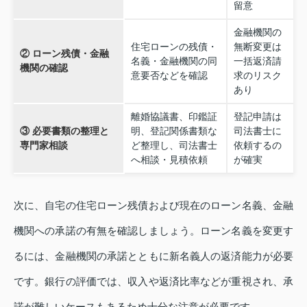
留意
金融機関の
住宅ローンの残債・
無断変更は
② ローン残債・金融
名義・金融機関の同
一括返済請
機関の確認
意要否などを確認
求のリスク
あり
離婚協議書、印鑑証
登記申請は
③ 必要書類の整理と
明、登記関係書類な
司法書士に
専門家相談
ど整理し、司法書士
依頼するの
へ相談・見積依頼
が確実
次に、自宅の住宅ローン残債および現在のローン名義、金融
機関への承諾の有無を確認しましょう。ローン名義を変更す
るには、金融機関の承諾とともに新名義人の返済能力が必要
です。銀行の評価では、収入や返済比率などが重視され、承
諾が難しいケースもあるため十分な注意が必要です。