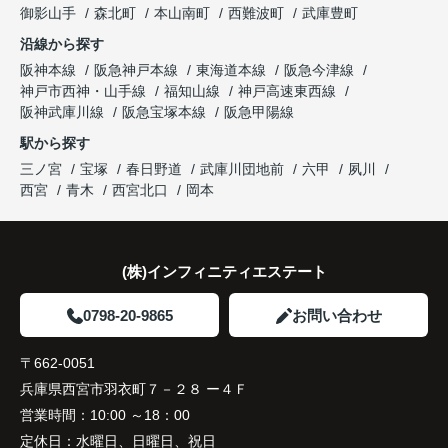
御影山手
森北町
本山南町
西難波町
武庫豊町
沿線から探す
阪神本線
阪急神戸本線
東海道本線
阪急今津線
神戸市西神・山手線
福知山線
神戸高速東西線
阪神武庫川線
阪急宝塚本線
阪急甲陽線
駅から探す
三ノ宮
宝塚
春日野道
武庫川団地前
六甲
夙川
西宮
青木
西宮北口
岡本
(株)インフィニティエステート
0798-20-9865
お問い合わせ
〒662-0051
兵庫県西宮市羽衣町７－２８ ー４Ｆ
営業時間：
10:00 ～18：00
定休日：
水曜日、日曜日、祝日