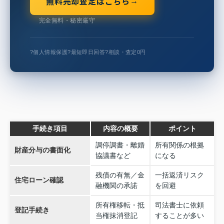
無料売却査定はこちら
→
完全無料・秘密厳守
?
個人情報保護
?
最短即日回答
?
相談・査定0円
手続き項目
内容の概要
ポイント
調停調書・離婚
所有関係の根拠
財産分与の書面化
協議書など
になる
残債の有無／金
一括返済リスク
住宅ローン確認
融機関の承諾
を回避
所有権移転・抵
司法書士に依頼
登記手続き
当権抹消登記
することが多い