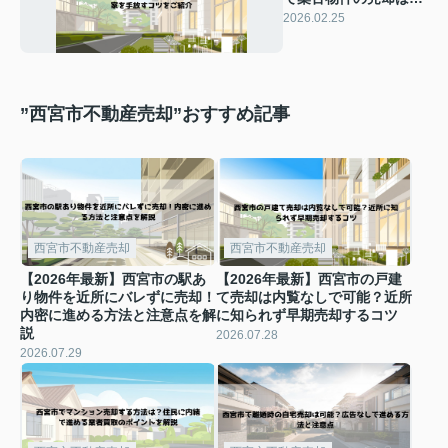
しい？築30年超の家を
2026.02.25
手放すコツをご紹介
”西宮市不動産売却”おすすめ記事
西宮市不動産売却
西宮市不動産売却
【2026年最新】西宮市の駅あ
【2026年最新】西宮市の戸建
り物件を近所にバレずに売却！
て売却は内覧なしで可能？近所
内密に進める方法と注意点を解
に知られず早期売却するコツ
説
2026.07.28
2026.07.29