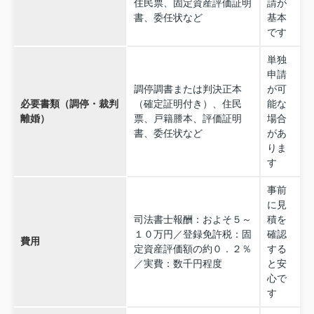
住民票、固定資産評価証明
請が
書、委任状など
基本
です
単独
申請
調停調書または判決正本
が可
必要書類（調停・裁判
（確定証明付き）、住民
能な
離婚）
票、戸籍謄本、評価証明
場合
書、委任状など
があ
りま
す
事前
に見
司法書士報酬：およそ５～
積を
１０万円／登録免許税：固
確認
費用
定資産評価額の約０．２％
する
／実費：数千円程度
と安
心で
す